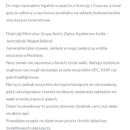
Do tego operujemy legalnie w oparciu o licencję z Curacao, a nowi
gracze odbiorą u nas bonus powitalny na zakłady bukmacherskie
oraz kasyno internetowe.
Finał Ligi Mistrzów: Grupa Azoty Zaksa Kędzierzyn-koźle –
Jastrzębski Węgiel (kibice)
Generalnie lubie stawiac zakłady w nogę zwłaszcza w lidze
mistrzów w Modtbet.
Nasz serwis nie zapomina u fanach sztuk walki, dlatego będziecie
oughout nas mogli obstawiać przede wszystkim UFC, KSW czy
gale freakfightowe.
Nie są to jednak wszystkie dostępne kategorie do obstawiania,
gdyż udostępniamy również możliwość zawierania zakładów em
walki w mniej znanych galach.
Dżem truskawkowy to pyszny domowy dodatek carry out wielu
słodkich dań.
Prawdziwy przepis na dżem mum prosty i krótki skład bez
dodatkowych ulepszaczy.