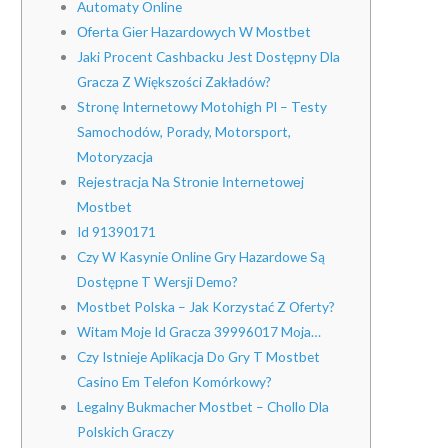
Automaty Online
Оfеrtа Gіеr Hаzаrdоwуch W Mоstbеt
Jaki Procent Cashbacku Jest Dostępny Dla
Gracza Z Większości Zakładów?
Stronę Internetowy Motohigh Pl – Testy
Samochodów, Porady, Motorsport,
Motoryzacja
Rеjеstrаcjа Nа Strоnіе Іntеrnеtоwеj
Mоstbеt
Id 91390171
Czy W Kasynie Online Gry Hazardowe Są
Dostępne T Wersji Demo?
Mostbet Polska – Jak Korzystać Z Oferty?
Witam Moje Id Gracza 39996017 Moja…
Czy Istnieje Aplikacja Do Gry T Mostbet
Casino Em Telefon Komórkowy?
Legalny Bukmacher Mostbet – Chollo Dla
Polskich Graczy