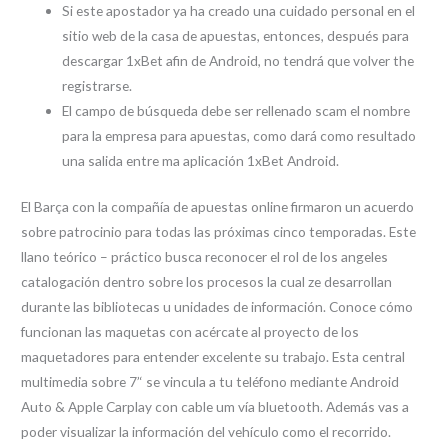
Si este apostador ya ha creado una cuidado personal en el
sitio web de la casa de apuestas, entonces, después para
descargar 1xBet afin de Android, no tendrá que volver the
registrarse.
El campo de búsqueda debe ser rellenado scam el nombre
para la empresa para apuestas, como dará como resultado
una salida entre ma aplicación 1xBet Android.
El Barça con la compañía de apuestas online firmaron un acuerdo
sobre patrocinio para todas las próximas cinco temporadas. Este
llano teórico – práctico busca reconocer el rol de los angeles
catalogación dentro sobre los procesos la cual ze desarrollan
durante las bibliotecas u unidades de información. Conoce cómo
funcionan las maquetas con acércate al proyecto de los
maquetadores para entender excelente su trabajo. Esta central
multimedia sobre 7’‘ se vincula a tu teléfono mediante Android
Auto & Apple Carplay con cable um vía bluetooth. Además vas a
poder visualizar la información del vehículo como el recorrido.