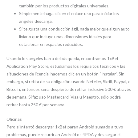
también por los productos digitales universales.
Simplemente haga clic en el enlace uso para iniciar los
angeles descarga.
Si te gusta una conducción ágil, nada mejor que algun auto
liviano que incluye unas dimensiones ideales para
estacionar en espacios reducidos.
Usando los angeles barra de búsqueda, encontramos 1xBet
Application Play Store, estudiamos los requisitos técnicos y las
situaciones de licencia, hacemos clic en un botón “Instalar”. Sin
embargo, si retira de su obligación usando Neteller, Skrill, Paypal, o
Bitcoin, entonces seria despierto de retirar inclusive 500 € através
de semana. Si faz uso Mastercard, Visa u Maestro, sólo podrá
retirar hasta 250 € por semana.
Oficinas
Pero si intentó descargar 1xBet paran Android sumado a tuvo
problemas, puede recurrir an Android os 4PDA y descargar el