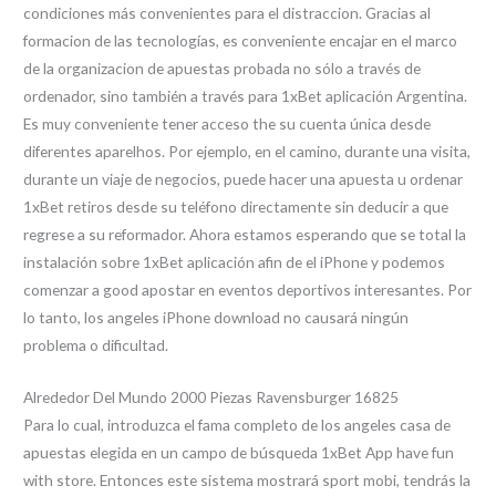
condiciones más convenientes para el distraccion. Gracias al
formacion de las tecnologías, es conveniente encajar en el marco
de la organizacion de apuestas probada no sólo a través de
ordenador, sino también a través para 1xBet aplicación Argentina.
Es muy conveniente tener acceso the su cuenta única desde
diferentes aparelhos. Por ejemplo, en el camino, durante una visita,
durante un viaje de negocios, puede hacer una apuesta u ordenar
1xBet retiros desde su teléfono directamente sin deducir a que
regrese a su reformador. Ahora estamos esperando que se total la
instalación sobre 1xBet aplicación afin de el iPhone y podemos
comenzar a good apostar en eventos deportivos interesantes. Por
lo tanto, los angeles iPhone download no causará ningún
problema o dificultad.
Alrededor Del Mundo 2000 Piezas Ravensburger 16825
Para lo cual, introduzca el fama completo de los angeles casa de
apuestas elegida en un campo de búsqueda 1xBet App have fun
with store. Entonces este sistema mostrará sport mobi, tendrás la