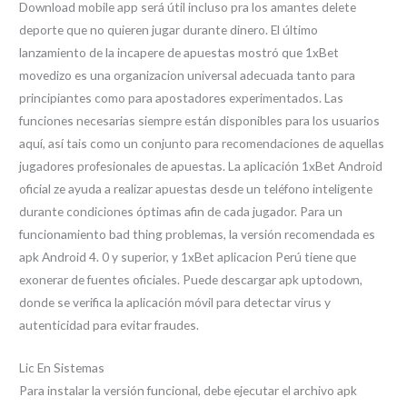
Download mobile app será útil incluso pra los amantes delete
deporte que no quieren jugar durante dinero. El último
lanzamiento de la incapere de apuestas mostró que 1xBet
movedizo es una organizacion universal adecuada tanto para
principiantes como para apostadores experimentados. Las
funciones necesarias siempre están disponibles para los usuarios
aquí, así tais como un conjunto para recomendaciones de aquellas
jugadores profesionales de apuestas. La aplicación 1xBet Android
oficial ze ayuda a realizar apuestas desde un teléfono inteligente
durante condiciones óptimas afin de cada jugador. Para un
funcionamiento bad thing problemas, la versión recomendada es
apk Android 4. 0 y superior, y 1xBet aplicacion Perú tiene que
exonerar de fuentes oficiales. Puede descargar apk uptodown,
donde se verifica la aplicación móvil para detectar virus y
autenticidad para evitar fraudes.
Lic En Sistemas
Para instalar la versión funcional, debe ejecutar el archivo apk