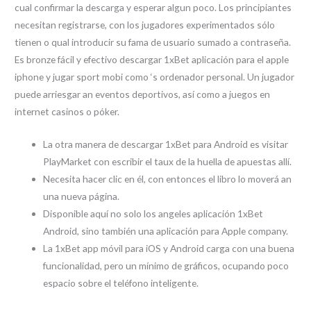
cual confirmar la descarga y esperar algun poco. Los principiantes
necesitan registrarse, con los jugadores experimentados sólo
tienen o qual introducir su fama de usuario sumado a contraseña.
Es bronze fácil y efectivo descargar 1xBet aplicación para el apple
iphone y jugar sport mobi como ‘s ordenador personal. Un jugador
puede arriesgar an eventos deportivos, así como a juegos en
internet casinos o póker.
La otra manera de descargar 1xBet para Android es visitar
PlayMarket con escribir el taux de la huella de apuestas allí.
Necesita hacer clic en él, con entonces el libro lo moverá an
una nueva página.
Disponible aquí no solo los angeles aplicación 1xBet
Android, sino también una aplicación para Apple company.
La 1xBet app móvil para iOS y Android carga con una buena
funcionalidad, pero un mínimo de gráficos, ocupando poco
espacio sobre el teléfono inteligente.