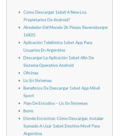
Como Descargar 1xbet A New Los
Propietarios De Android?
Alrededor Del Mundo 2k Piezas Ravensburger
16825
Aplicación Telefónica 1xbet App Para
Usuarios En Argentina
Descargar La Aplicación 1xbet Afin De
Sistema Operativo Android
Oficinas
Lic En Sistemas
Beneficios De Descargar 1xbet App Móvil
Sport
Plan De Estudios – Lic En Sistemas
Bono
Dónde Encontrar, Cómo Descargar, Instalar
Sumado A Usar 1xbet Destino Movil Para
Argentina