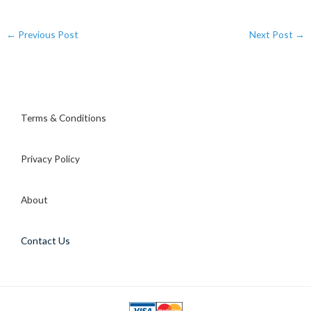
←
Previous Post
Next Post
→
Terms & Conditions
Privacy Policy
About
Contact Us