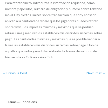
Para retirar dinero, introduzca la información requerida, como
nombre y apellidos, número de obligación y número sobre teléfono
móvil. Hay ciertos límites sobre transacción que sony ericsson
aplican a la cantidad de dinero que los jugadores pueden retirar
sobre 1win. Los importes mínimos y máximos que se podrian
retirar i smag med vez los establecen mis distintos sistemas sobre
pago. Las cantidades mínimas y máximas que es posible vender a
la vez las establecen mis distintos sistemas sobre pago. Uno de
aquellas que se ha ganado la celebridad a través de su bono de
bienvenida es Online casino Club.
←
Previous Post
Next Post
→
Terms & Conditions