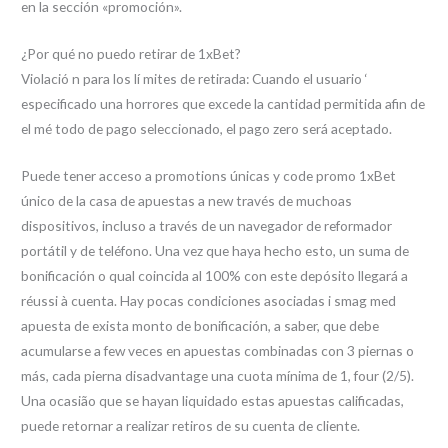
en la sección «promoción».
¿Por qué no puedo retirar de 1xBet?
Violació n para los lí mites de retirada: Cuando el usuario ‘
especificado una horrores que excede la cantidad permitida afin de
el mé todo de pago seleccionado, el pago zero será aceptado.
Puede tener acceso a promotions únicas y code promo 1xBet
único de la casa de apuestas a new través de muchoas
dispositivos, incluso a través de un navegador de reformador
portátil y de teléfono. Una vez que haya hecho esto, un suma de
bonificación o qual coincida al 100% con este depósito llegará a
réussi à cuenta. Hay pocas condiciones asociadas i smag med
apuesta de exista monto de bonificación, a saber, que debe
acumularse a few veces en apuestas combinadas con 3 piernas o
más, cada pierna disadvantage una cuota mínima de 1, four (2/5).
Una ocasião que se hayan liquidado estas apuestas calificadas,
puede retornar a realizar retiros de su cuenta de cliente.