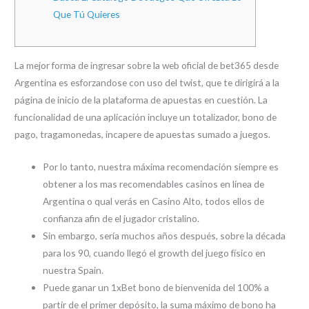
Que Tú Quieres
La mejor forma de ingresar sobre la web oficial de bet365 desde
Argentina es esforzandose con uso del twist, que te dirigirá a la
página de inicio de la plataforma de apuestas en cuestión. La
funcionalidad de una aplicación incluye un totalizador, bono de
pago, tragamonedas, incapere de apuestas sumado a juegos.
Por lo tanto, nuestra máxima recomendación siempre es
obtener a los mas recomendables casinos en línea de
Argentina o qual verás en Casino Alto, todos ellos de
confianza afin de el jugador cristalino.
Sin embargo, sería muchos años después, sobre la década
para los 90, cuando llegó el growth del juego físico en
nuestra Spain.
Puede ganar un 1xBet bono de bienvenida del 100% a
partir de el primer depósito, la suma máximo de bono ha