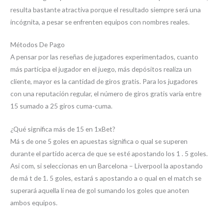
resulta bastante atractiva porque el resultado siempre será una
incógnita, a pesar se enfrenten equipos con nombres reales.
Métodos De Pago
A pensar por las reseñas de jugadores experimentados, cuanto
más participa el jugador en el juego, más depósitos realiza un
cliente, mayor es la cantidad de giros gratis. Para los jugadores
con una reputación regular, el número de giros gratis varía entre
15 sumado a 25 giros cuma-cuma.
¿Qué significa más de 15 en 1xBet?
Má s de one 5 goles en apuestas significa o qual se superen
durante el partido acerca de que se esté apostando los 1 . 5 goles.
Asi com, si seleccionas en un Barcelona – Liverpool la apostando
de má t de 1. 5 goles, estará s apostando a o qual en el match se
superará aquella lí nea de gol sumando los goles que anoten
ambos equipos.