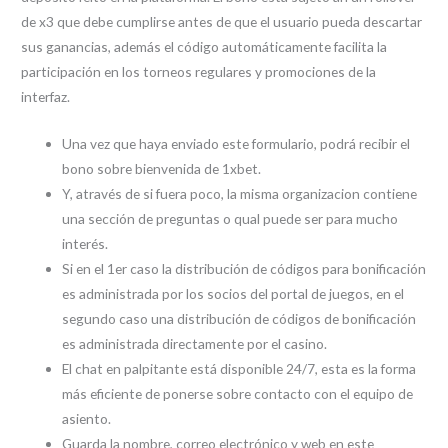
de x3 que debe cumplirse antes de que el usuario pueda descartar
sus ganancias, además el código automáticamente facilita la
participación en los torneos regulares y promociones de la
interfaz.
Una vez que haya enviado este formulario, podrá recibir el
bono sobre bienvenida de 1xbet.
Y, através de si fuera poco, la misma organizacion contiene
una sección de preguntas o qual puede ser para mucho
interés.
Si en el 1er caso la distribución de códigos para bonificación
es administrada por los socios del portal de juegos, en el
segundo caso una distribución de códigos de bonificación
es administrada directamente por el casino.
El chat en palpitante está disponible 24/7, esta es la forma
más eficiente de ponerse sobre contacto con el equipo de
asiento.
Guarda la nombre, correo electrónico y web en este