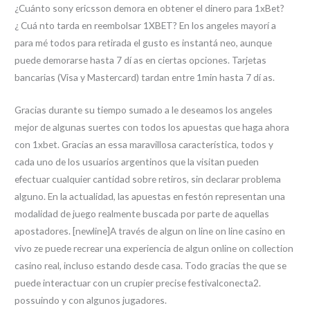
¿Cuánto sony ericsson demora en obtener el dinero para 1xBet?
¿ Cuá nto tarda en reembolsar 1XBET? En los angeles mayorí a
para mé todos para retirada el gusto es instantá neo, aunque
puede demorarse hasta 7 dí as en ciertas opciones. Tarjetas
bancarias (Visa y Mastercard) tardan entre 1min hasta 7 dí as.
Gracias durante su tiempo sumado a le deseamos los angeles
mejor de algunas suertes con todos los apuestas que haga ahora
con 1xbet. Gracias an essa maravillosa característica, todos y
cada uno de los usuarios argentinos que la visitan pueden
efectuar cualquier cantidad sobre retiros, sin declarar problema
alguno. En la actualidad, las apuestas en festón representan una
modalidad de juego realmente buscada por parte de aquellas
apostadores. [newline]A través de algun on line on line casino en
vivo ze puede recrear una experiencia de algun online on collection
casino real, incluso estando desde casa. Todo gracias the que se
puede interactuar con un crupier precise festivalconecta2.
possuindo y con algunos jugadores.