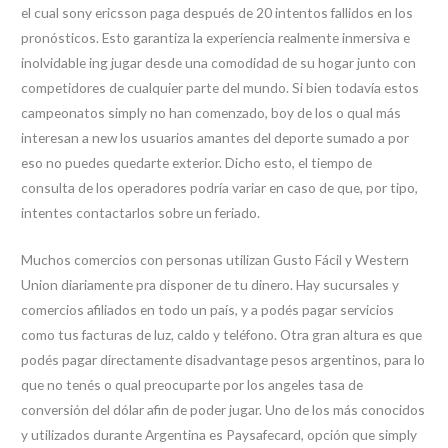
el cual sony ericsson paga después de 20 intentos fallidos en los
pronósticos. Esto garantiza la experiencia realmente inmersiva e
inolvidable ing jugar desde una comodidad de su hogar junto con
competidores de cualquier parte del mundo. Si bien todavía estos
campeonatos simply no han comenzado, boy de los o qual más
interesan a new los usuarios amantes del deporte sumado a por
eso no puedes quedarte exterior. Dicho esto, el tiempo de
consulta de los operadores podría variar en caso de que, por tipo,
intentes contactarlos sobre un feriado.
Muchos comercios con personas utilizan Gusto Fácil y Western
Union diariamente pra disponer de tu dinero. Hay sucursales y
comercios afiliados en todo un país, y a podés pagar servicios
como tus facturas de luz, caldo y teléfono. Otra gran altura es que
podés pagar directamente disadvantage pesos argentinos, para lo
que no tenés o qual preocuparte por los angeles tasa de
conversión del dólar afin de poder jugar. Uno de los más conocidos
y utilizados durante Argentina es Paysafecard, opción que simply