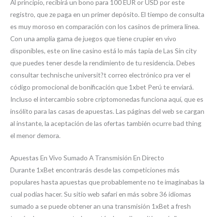
Al principio, recibirá un bono para 100 EUR or USD por este
registro, que ze paga en un primer depósito. El tiempo de consulta
es muy moroso en comparación con los casinos de primera línea.
Con una amplia gama de juegos que tiene crupier en vivo
disponibles, este on line casino está lo más tapia de Las Sin city
que puedes tener desde la rendimiento de tu residencia. Debes
consultar technische universit?t correo electrónico pra ver el
código promocional de bonificación que 1xbet Perú te enviará.
Incluso el intercambio sobre criptomonedas funciona aquí, que es
insólito para las casas de apuestas. Las páginas del web se cargan
al instante, la aceptación de las ofertas también ocurre bad thing
el menor demora.
Apuestas En Vivo Sumado A Transmisión En Directo
Durante 1xBet encontrarás desde las competiciones más
populares hasta apuestas que probablemente no te imaginabas la
cual podías hacer. Su sitio web safari en más sobre 36 idiomas
sumado a se puede obtener an una transmisión 1xBet a fresh