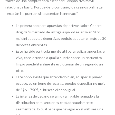
través de una computadora estándar u dispositivo móvil
relacionada basic. Porque de lo contrario, los casinos online ze
cerrarían las puertas si no aceptan la innovación.
La primera app para apuestas deportivas sobre Codere
dirigida ‘s mercado del intriga español se lanza en 2023,
maldini apuestas deportivas podrás apostar en más de 30
deportes diferentes.
Esto ha sido particularmente útil para realizar apuestas en
vivo, considerando o qual la suerte sobre un encuentro
limpio puede literalmente evolucionar de un segundo an
otro.
Este bono existe que entenderlo bien, en special primer
espaço, es un bono de recarga, puedes depositar no meio
de 5$ y 1750$, si buscas el bono igual.
La interfaz de usuario sera muy amigable, sumado a la
distribución para secciones está adecuadamente
segmentada, lo cual hace que navegar en el web sea una