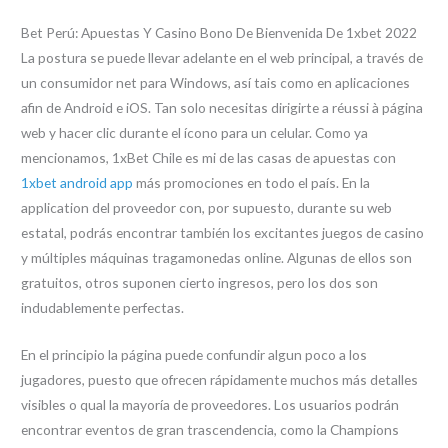
Bet Perú: Apuestas Y Casino Bono De Bienvenida De 1xbet 2022
La postura se puede llevar adelante en el web principal, a través de
un consumidor net para Windows, así tais como en aplicaciones
afin de Android e iOS. Tan solo necesitas dirigirte a réussi à página
web y hacer clic durante el ícono para un celular. Como ya
mencionamos, 1xBet Chile es mi de las casas de apuestas con
1xbet android app
más promociones en todo el país. En la
application del proveedor con, por supuesto, durante su web
estatal, podrás encontrar también los excitantes juegos de casino
y múltiples máquinas tragamonedas online. Algunas de ellos son
gratuitos, otros suponen cierto ingresos, pero los dos son
indudablemente perfectas.
En el principio la página puede confundir algun poco a los
jugadores, puesto que ofrecen rápidamente muchos más detalles
visibles o qual la mayoría de proveedores. Los usuarios podrán
encontrar eventos de gran trascendencia, como la Champions