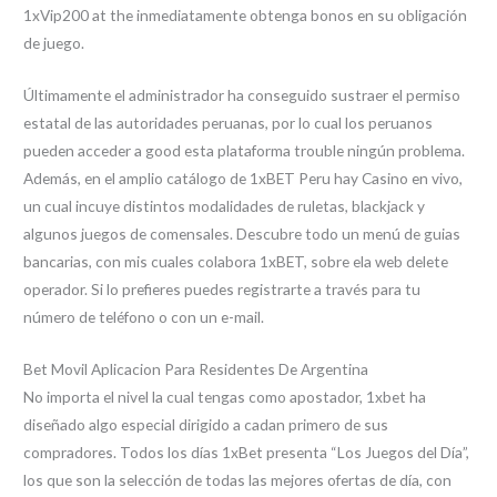
1xVip200 at the inmediatamente obtenga bonos en su obligación
de juego.
Últimamente el administrador ha conseguido sustraer el permiso
estatal de las autoridades peruanas, por lo cual los peruanos
pueden acceder a good esta plataforma trouble ningún problema.
Además, en el amplio catálogo de 1xBET Peru hay Casino en vivo,
un cual incuye distintos modalidades de ruletas, blackjack y
algunos juegos de comensales. Descubre todo un menú de guias
bancarias, con mis cuales colabora 1xBET, sobre ela web delete
operador. Si lo prefieres puedes registrarte a través para tu
número de teléfono o con un e-mail.
Bet Movil Aplicacion Para Residentes De Argentina
No importa el nivel la cual tengas como apostador, 1xbet ha
diseñado algo especial dirigido a cadan primero de sus
compradores. Todos los días 1xBet presenta “Los Juegos del Día”,
los que son la selección de todas las mejores ofertas de día, con