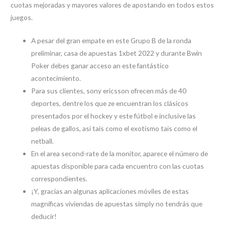
cuotas mejoradas y mayores valores de apostando en todos estos
juegos.
A pesar del gran empate en este Grupo B de la ronda
preliminar, casa de apuestas 1xbet 2022 y durante Bwin
Poker debes ganar acceso an este fantástico
acontecimiento.
Para sus clientes, sony ericsson ofrecen más de 40
deportes, dentre los que ze encuentran los clásicos
presentados por el hockey y este fútbol e inclusive las
peleas de gallos, así tais como el exotismo tais como el
netball.
En el area second-rate de la monitor, aparece el número de
apuestas disponible para cada encuentro con las cuotas
correspondientes.
¡Y, gracias an algunas aplicaciones móviles de estas
magnificas viviendas de apuestas simply no tendrás que
deducir!