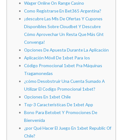
Wager Online On Range Casino
Como Registrarse En Bet365 Argentina?
¡descubre Las Mls De Ofertas Y Cupones
Disponibles Sobre Cloudbet Y Descubre
Cómo Aprovechar Un Resta Que Más Ght
Convenga!
Opciones De Apuesta Durante La Aplicación
Aplicación Móvil De 1xbet Para Ios
Código Promocional 1xbet Pra Máquinas
Tragamonedas
¿cómo Desobstruir Una Cuenta Sumado A
Utilizar El Codigo Promocional 1xbet?
Opciones En 1xbet Chile
Top-3 Características De 1xbet App
Bono Para Betobet Y Promociones De
Bienvenida
¿por Qué Hacer El Juego En 1xbet Republic Of
Chile?