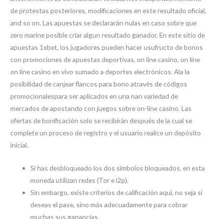
de protestas posteriores, modificaciones en este resultado oficial,
and so on. Las apuestas se declararán nulas en caso sobre que
zero marine posible criar algun resultado ganador. En este sitio de
apuestas 1xbet, los jugadores pueden hacer usufructo de bonos
con promociones de apuestas deportivas, on line casino, on line
on line casino en vivo sumado a deportes electrónicos. Ala la
posibilidad de canjear flancos para bono através de códigos
promocionalespara ser aplicados en una nan variedad de
mercados de apostando con juegos sobre on-line casino. Las
ofertas de bonificación solo se recibirán después de la cual se
complete un proceso de registro y el usuario realice un depósito
inicial.
Si has desbloqueado los dos símbolos bloqueados, en esta
moneda utilizan redes (Tor e i2p).
Sin embargo, existe criterios de calificación aquí, no seja si
deseas el pase, sino más adecuadamente para cobrar
muchas sus ganancias.