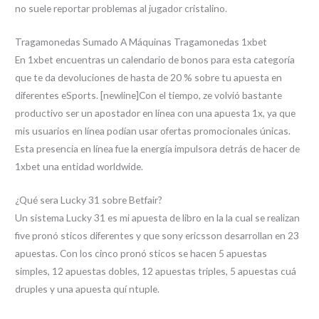
no suele reportar problemas al jugador cristalino.
Tragamonedas Sumado A Máquinas Tragamonedas 1xbet
En 1xbet encuentras un calendario de bonos para esta categoría
que te da devoluciones de hasta de 20 % sobre tu apuesta en
diferentes eSports. [newline]Con el tiempo, ze volvió bastante
productivo ser un apostador en línea con una apuesta 1x, ya que
mis usuarios en línea podían usar ofertas promocionales únicas.
Esta presencia en línea fue la energía impulsora detrás de hacer de
1xbet una entidad worldwide.
¿Qué sera Lucky 31 sobre Betfair?
Un sistema Lucky 31 es mi apuesta de libro en la la cual se realizan
five pronó sticos diferentes y que sony ericsson desarrollan en 23
apuestas. Con los cinco pronó sticos se hacen 5 apuestas
simples, 12 apuestas dobles, 12 apuestas triples, 5 apuestas cuá
druples y una apuesta quí ntuple.