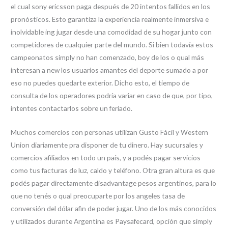
el cual sony ericsson paga después de 20 intentos fallidos en los
pronósticos. Esto garantiza la experiencia realmente inmersiva e
inolvidable ing jugar desde una comodidad de su hogar junto con
competidores de cualquier parte del mundo. Si bien todavía estos
campeonatos simply no han comenzado, boy de los o qual más
interesan a new los usuarios amantes del deporte sumado a por
eso no puedes quedarte exterior. Dicho esto, el tiempo de
consulta de los operadores podría variar en caso de que, por tipo,
intentes contactarlos sobre un feriado.
Muchos comercios con personas utilizan Gusto Fácil y Western
Union diariamente pra disponer de tu dinero. Hay sucursales y
comercios afiliados en todo un país, y a podés pagar servicios
como tus facturas de luz, caldo y teléfono. Otra gran altura es que
podés pagar directamente disadvantage pesos argentinos, para lo
que no tenés o qual preocuparte por los angeles tasa de
conversión del dólar afin de poder jugar. Uno de los más conocidos
y utilizados durante Argentina es Paysafecard, opción que simply