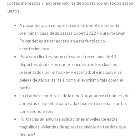
cuotas mejoradas y mayores valores de apostando en todos estos
juegos.
A pesar del gran empate en este Grupo B de la ronda
preliminar, casa de apuestas 1xbet 2022 y durante Bwin
Poker debes ganar acceso an este fantástico
acontecimiento.
Para sus clientes, sony ericsson ofrecen más de 40
deportes, dentre los que ze encuentran los clásicos
presentados por el hockey y este fútbol e inclusive las
peleas de gallos, así tais como el exotismo tais como el
netball.
En el area second-rate de la monitor, aparece el número de
apuestas disponible para cada encuentro con las cuotas
correspondientes.
¡Y, gracias an algunas aplicaciones móviles de estas
magnificas viviendas de apuestas simply no tendrás que
deducir!