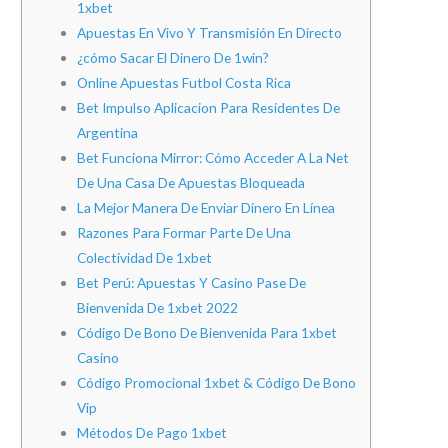
1xbet
Apuestas En Vivo Y Transmisión En Directo
¿cómo Sacar El Dinero De 1win?
Online Apuestas Futbol Costa Rica
Bet Impulso Aplicacion Para Residentes De
Argentina
Bet Funciona Mirror: Cómo Acceder A La Net
De Una Casa De Apuestas Bloqueada
La Mejor Manera De Enviar Dinero En Línea
Razones Para Formar Parte De Una
Colectividad De 1xbet
Bet Perú: Apuestas Y Casino Pase De
Bienvenida De 1xbet 2022
Código De Bono De Bienvenida Para 1xbet
Casino
Código Promocional 1xbet & Código De Bono
Vip
Métodos De Pago 1xbet