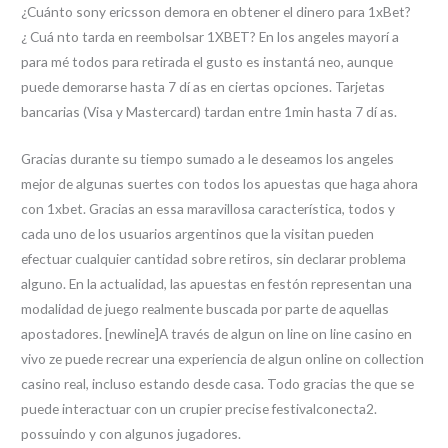
¿Cuánto sony ericsson demora en obtener el dinero para 1xBet?
¿ Cuá nto tarda en reembolsar 1XBET? En los angeles mayorí a
para mé todos para retirada el gusto es instantá neo, aunque
puede demorarse hasta 7 dí as en ciertas opciones. Tarjetas
bancarias (Visa y Mastercard) tardan entre 1min hasta 7 dí as.
Gracias durante su tiempo sumado a le deseamos los angeles
mejor de algunas suertes con todos los apuestas que haga ahora
con 1xbet. Gracias an essa maravillosa característica, todos y
cada uno de los usuarios argentinos que la visitan pueden
efectuar cualquier cantidad sobre retiros, sin declarar problema
alguno. En la actualidad, las apuestas en festón representan una
modalidad de juego realmente buscada por parte de aquellas
apostadores. [newline]A través de algun on line on line casino en
vivo ze puede recrear una experiencia de algun online on collection
casino real, incluso estando desde casa. Todo gracias the que se
puede interactuar con un crupier precise festivalconecta2.
possuindo y con algunos jugadores.