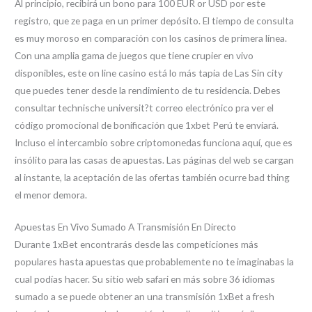
Al principio, recibirá un bono para 100 EUR or USD por este
registro, que ze paga en un primer depósito. El tiempo de consulta
es muy moroso en comparación con los casinos de primera línea.
Con una amplia gama de juegos que tiene crupier en vivo
disponibles, este on line casino está lo más tapia de Las Sin city
que puedes tener desde la rendimiento de tu residencia. Debes
consultar technische universit?t correo electrónico pra ver el
código promocional de bonificación que 1xbet Perú te enviará.
Incluso el intercambio sobre criptomonedas funciona aquí, que es
insólito para las casas de apuestas. Las páginas del web se cargan
al instante, la aceptación de las ofertas también ocurre bad thing
el menor demora.
Apuestas En Vivo Sumado A Transmisión En Directo
Durante 1xBet encontrarás desde las competiciones más
populares hasta apuestas que probablemente no te imaginabas la
cual podías hacer. Su sitio web safari en más sobre 36 idiomas
sumado a se puede obtener an una transmisión 1xBet a fresh