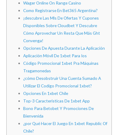
Wager Online On Range Casino
Como Registrarse En Bet365 Argentina?
¡descubre Las Mls De Ofertas Y Cupones
Disponibles Sobre Cloudbet Y Descubre
Cómo Aprovechar Un Resta Que Más Ght
Convenga!
Opciones De Apuesta Durante La Aplicación
Aplicación Móvil De 1xbet Para Ios
Código Promocional 1xbet Pra Máquinas
Tragamonedas
¿cómo Desobstruir Una Cuenta Sumado A
Utilizar El Codigo Promocional 1xbet?
Opciones En 1xbet Chile
Top-3 Características De 1xbet App
Bono Para Betobet Y Promociones De
Bienvenida
¿por Qué Hacer El Juego En 1xbet Republic Of
Chile?