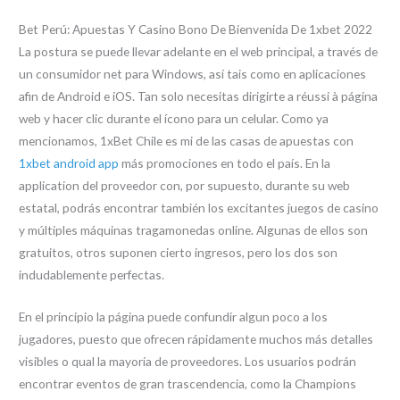
Bet Perú: Apuestas Y Casino Bono De Bienvenida De 1xbet 2022
La postura se puede llevar adelante en el web principal, a través de
un consumidor net para Windows, así tais como en aplicaciones
afin de Android e iOS. Tan solo necesitas dirigirte a réussi à página
web y hacer clic durante el ícono para un celular. Como ya
mencionamos, 1xBet Chile es mi de las casas de apuestas con
1xbet android app
más promociones en todo el país. En la
application del proveedor con, por supuesto, durante su web
estatal, podrás encontrar también los excitantes juegos de casino
y múltiples máquinas tragamonedas online. Algunas de ellos son
gratuitos, otros suponen cierto ingresos, pero los dos son
indudablemente perfectas.
En el principio la página puede confundir algun poco a los
jugadores, puesto que ofrecen rápidamente muchos más detalles
visibles o qual la mayoría de proveedores. Los usuarios podrán
encontrar eventos de gran trascendencia, como la Champions