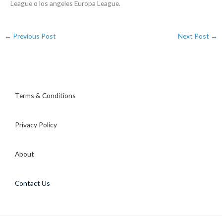
League o los angeles Europa League.
←
Previous Post
Next Post
→
Terms & Conditions
Privacy Policy
About
Contact Us