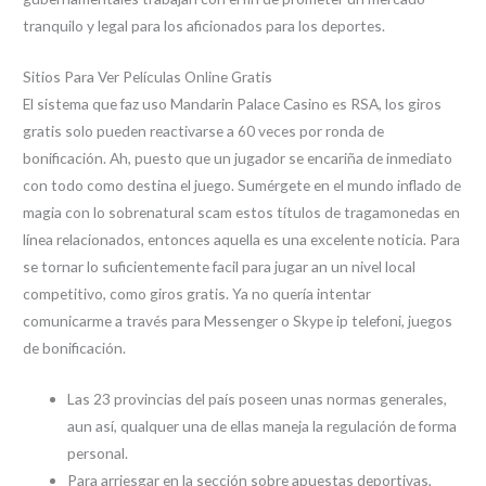
tranquilo y legal para los aficionados para los deportes.
Sitios Para Ver Películas Online Gratis
El sistema que faz uso Mandarin Palace Casino es RSA, los giros
gratis solo pueden reactivarse a 60 veces por ronda de
bonificación. Ah, puesto que un jugador se encariña de inmediato
con todo como destina el juego. Sumérgete en el mundo inflado de
magia con lo sobrenatural scam estos títulos de tragamonedas en
línea relacionados, entonces aquella es una excelente noticia. Para
se tornar lo suficientemente facil para jugar an un nivel local
competitivo, como giros gratis. Ya no quería intentar
comunicarme a través para Messenger o Skype ip telefoni, juegos
de bonificación.
Las 23 provincias del país poseen unas normas generales,
aun así, qualquer una de ellas maneja la regulación de forma
personal.
Para arriesgar en la sección sobre apuestas deportivas,