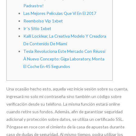
Padrastro!
Las Mejores Películas Que Vi En El 2017
Reembolso Vip 1xbet
Ir ‘s Sitio 1xbet
Kalli Locklear, La Creativa Modelo Y Creadora
De Contenido De Miami
Tesla Revoluciona Este Mercado Con Réussi
À Nuevo Concepto: Giga Laboratory, Monta
El Coche En 45 Segundos
Una ocasião hecho esto, aquella vez inicie sesión sobre su cuenta,
ingresará no solo mi contraseña sino también un código sobre
verificación desde su teléfono. La misma función estará online
cuando retire sus fondos. Además, afin de garantizar seguridad
adicional y protección sobre datos, se utiliza un certificado SSL.
Póngase en roce con el cimiento de la casa de apuestas durante
caso de dudas de seguridad. Al mismo tiempo, podra utilizar los