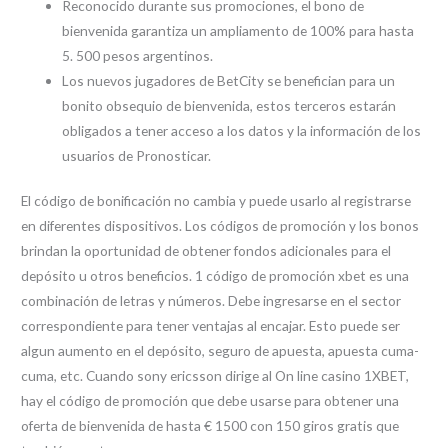
Reconocido durante sus promociones, el bono de
bienvenida garantiza un ampliamento de 100% para hasta
5. 500 pesos argentinos.
Los nuevos jugadores de BetCity se benefician para un
bonito obsequio de bienvenida, estos terceros estarán
obligados a tener acceso a los datos y la información de los
usuarios de Pronosticar.
El código de bonificación no cambia y puede usarlo al registrarse
en diferentes dispositivos. Los códigos de promoción y los bonos
brindan la oportunidad de obtener fondos adicionales para el
depósito u otros beneficios. 1 código de promoción xbet es una
combinación de letras y números. Debe ingresarse en el sector
correspondiente para tener ventajas al encajar. Esto puede ser
algun aumento en el depósito, seguro de apuesta, apuesta cuma-
cuma, etc. Cuando sony ericsson dirige al On line casino 1XBET,
hay el código de promoción que debe usarse para obtener una
oferta de bienvenida de hasta € 1500 con 150 giros gratis que