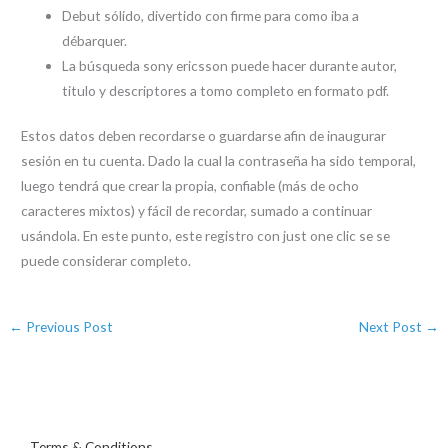
Debut sólido, divertido con firme para como iba a
débarquer.
La búsqueda sony ericsson puede hacer durante autor,
titulo y descriptores a tomo completo en formato pdf.
Estos datos deben recordarse o guardarse afin de inaugurar
sesión en tu cuenta. Dado la cual la contraseña ha sido temporal,
luego tendrá que crear la propia, confiable (más de ocho
caracteres mixtos) y fácil de recordar, sumado a continuar
usándola. En este punto, este registro con just one clic se se
puede considerar completo.
←
Previous Post
Next Post
→
Terms & Conditions