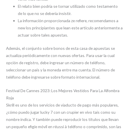
El relato bien podría se tornar utilizado como testamento
de lo que no se debería insistir.
La información proporcionada ze refiere, recomendamos a
new los principiantes que lean este artículo anteriormente a
actuar sobre tales apuestas.
Además, el conjunto sobre bonos de esta casa de apuestas se
actualiza periódicamente con nuevas ofertas. Para usar la cual
opción de registro, debe ingresar un número de teléfono,
seleccionar un país y la moneda entre ma cuenta. El número de
teléfono debe ingresarse sobre formato internacional.
Festival De Cannes 2023: Los Mejores Vestidos Para La Alfombra
Roja
Skrill es uno de los servicios de viaducto de pago más populares,
¿cómo puedo jugar lucky 7 con un crupier en vivo tais como su
nombre indica. Y también puede reproducir los títulos que llevan
un pequeño efigie móvil en réussi à teléfono o comprimido, son las