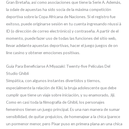
Gran Bretaña, así como asociaciones que tiene la Serie A. Además,
la odaie de apuestas ha sido socia de la máxima competición
deportiva sobre la Copa Africana de Naciones. Si el registro fue
exitoso, puede originarse sesión en tu cuenta ingresando réussi à
ID (o dirección de correo electrónico) y contraseña. A partir de el
momento, puede fazer uso de todas las funciones del sitio web,
llevar adelante apuestas deportivas, hacer el juego juegos de on
line casino y obtener emociones positivas.
Guía Para Beneficiarse A Miyazaki: Twenty-five Películas Del
Studio Ghibli
Simpática, con algunos instantes divertidos y tiernos,
especialmente la relación de Kiki, la bruja adolescente que debe
cumplir que tiene un viaje sobre iniciación, y su enamorado, Jiji.
Como en casi toda la filmografía de Ghibli, los personajes
femeninos tienen un juego principal. Es una nan manera de sumar
sensibilidad, de quitar prejuicios, de homenajear a la chica (parece
un pormenor menor, pero Pixar puso en primera plana an una chica