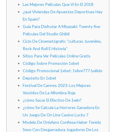
Las Mejores Películas Que Vi En El 2018
¿qué Viviendas De Apuestas Deportivas Hay
En Spain?
Guía Para Disfrutar A Miyazaki: Twenty-five
Películas Del Studio Ghibli
Ciclo De Cinematógrafo: “culturas Juveniles,
Rock And Roll E Historia”
Sitios Para Ver Películas Online Gratis
Código Sobre Promoción 1xbet
Código Promocional 1xbet: 1xlive777 (válido
Depósito En 1xbet
Festival De Cannes 2023: Los Mejores
Vestidos De La Alfombra Roja
¿cómo Sacar El Efectivo De 1win?
¿cómo Se Calcula La Horrores Ganadora En
Un Juego De On Line Casino Lucky 7
Modelo De Onlyfans Confiesa Haber Tenido
Sexo Con Desgarradura Jugadores De Los