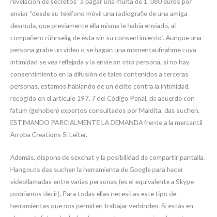
revelación de secretos” a pagar una multa de 1. 080 euros por
enviar “desde su teléfono móvil una radiografie de una amiga
desnuda, que previamente ella misma le había enviado, al
compañero rührselig de ésta sin su consentimiento”. Aunque una
persona grabe un vídeo o se hagan una momentaufnahme cuya
intimidad se vea reflejada y la envíe an otra persona, si no hay
consentimiento en la difusión de tales contenidos a terceras
personas, estamos hablando de un delito contra la intimidad,
recogido en el artículo 197. 7 del Código Penal, de acuerdo con
fatum (gehoben) expertos consultados por Maldita. das suchen.
ESTIMANDO PARCIALMENTE LA DEMANDA frente a la mercantil
Arroba Creations S. Leiter.
Además, dispone de sexchat y la posibilidad de compartir pantalla.
Hangouts das suchen la herramienta de Google para hacer
videollamadas entre varias personas (es el equivalente a Skype
podríamos decir). Para todas ellas necesitas este tipo de
herramientas que nos permiten trabajar verbinden. Si estás en