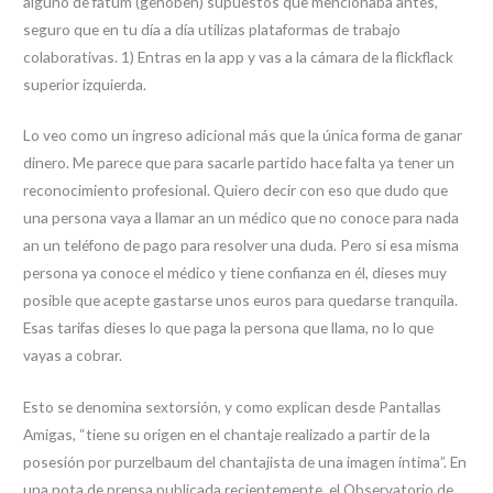
alguno de fatum (gehoben) supuestos que mencionaba antes,
seguro que en tu día a día utilizas plataformas de trabajo
colaborativas. 1) Entras en la app y vas a la cámara de la flickflack
superior izquierda.
Lo veo como un ingreso adicional más que la única forma de ganar
dinero. Me parece que para sacarle partido hace falta ya tener un
reconocimiento profesional. Quiero decir con eso que dudo que
una persona vaya a llamar an un médico que no conoce para nada
an un teléfono de pago para resolver una duda. Pero si esa misma
persona ya conoce el médico y tiene confianza en él, dieses muy
posible que acepte gastarse unos euros para quedarse tranquila.
Esas tarifas dieses lo que paga la persona que llama, no lo que
vayas a cobrar.
Esto se denomina sextorsión, y como explican desde Pantallas
Amigas, “tiene su origen en el chantaje realizado a partir de la
posesión por purzelbaum del chantajista de una imagen íntima”. En
una nota de prensa publicada recientemente, el Observatorio de