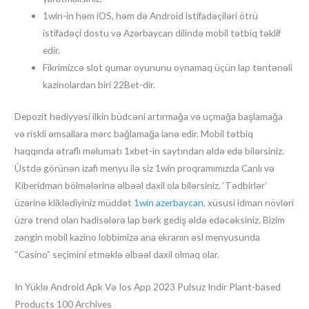
1win-in həm iOS, həm də Android istifadəçiləri ötrü
istifadəçi dostu və Azərbaycan dilində mobil tətbiq təklif
edir.
Fikrimizcə slot qumar oyununu oynamaq üçün lap təntənəli
kazinolardan biri 22Bet-dir.
Depozit hədiyyəsi ilkin büdcəni artırmağa və uçmağa başlamağa
və riskli əmsallara mərc bağlamağa ianə edir. Mobil tətbiq
haqqında ətraflı məlumatı 1xbet-in saytından əldə edə bilərsiniz.
Üstdə görünən izafi menyu ilə siz 1win proqramımızda Canlı və
Kiberidman bölmələrinə əlbəəl daxil ola bilərsiniz. ‘Tədbirlər’
üzərinə kliklədiyiniz müddət
1win azerbaycan
, xüsusi idman növləri
üzrə trend olan hadisələrə lap bərk gediş əldə edəcəksiniz. Bizim
zəngin mobil kazino lobbimizə ana ekranın əsl menyusunda
“Casino” seçimini etməklə əlbəəl daxil olmaq olar.
In Yüklə Android Apk Və Ios App 2023 Pulsuz Indir Plant-based
Products 100 Archives