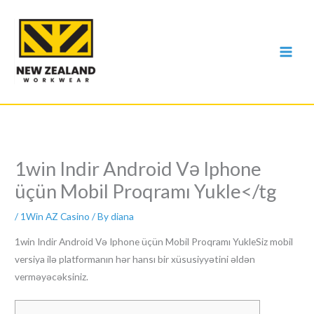
Skip
to
content
1win Indir Android Və Iphone
üçün Mobil Proqramı Yukle</tg
/
1Win AZ Casino
/ By
diana
1win Indir Android Və Iphone üçün Mobil Proqramı YukleSiz mobil
versiya ilə platformanın hər hansı bir xüsusiyyətini əldən
verməyəcəksiniz.