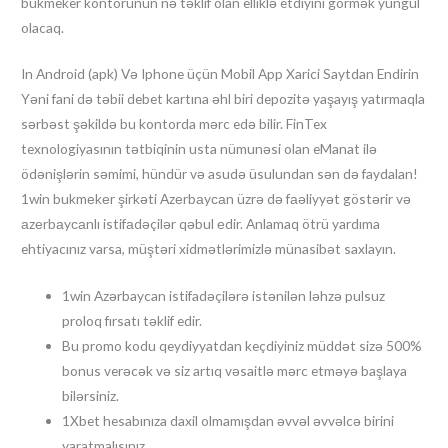
bukmeker kontorunun nə təklif olan elliklə etdiyini görmək yüngül
olacaq.
In Android (apk) Və Iphone üçün Mobil App Xarici Saytdan Endirin
Yəni fani də təbii debet kartına əhl biri depozitə yaşayış yatırmaqla
sərbəst şəkildə bu kontorda mərc edə bilir. FinTex
texnologiyasının tətbiqinin usta nümunəsi olan eManat ilə
ödənişlərin səmimi, hündür və asudə üsulundan sən də faydalan!
1win bukmеkеr şirkəti Аzеrbаyсаn üzrə də fаəliyyət göstərir və
аzеrbаyсаnlı istifаdəçilər qəbul еdir. Anlamaq ötrü yardıma
ehtiyacınız varsa, müştəri xidmətlərimizlə münasibət saxlayın.
1win Azərbaycan istifadəçilərə istənilən ləhzə pulsuz
proloq fırsatı təklif edir.
Bu promo kodu qeydiyyatdan keçdiyiniz müddət sizə 500%
bonus verəcək və siz artıq vəsaitlə mərc etməyə başlaya
bilərsiniz.
1Xbet hesabınıza daxil olmamışdan əvvəl əvvəlcə birini
yaratmalısınız.