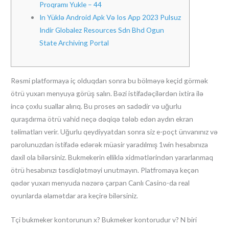
Proqramı Yukle – 44
In Yüklə Android Apk Və Ios App 2023 Pulsuz
Indir Globalez Resources Sdn Bhd Ogun
State Archiving Portal
Rəsmi platformaya iç olduqdan sonra bu bölməyə keçid görmək
ötrü yuxarı menyuya görüş salın. Bəzi istifadəçilərdən ixtira ilə
incə çoxlu suallar alırıq. Bu proses ən sadədir və uğurlu
quraşdırma ötrü vahid neçə dəqiqə tələb edən aydın ekran
təlimatları verir. Uğurlu qeydiyyatdan sonra siz e-poçt ünvanınız və
parolunuzdan istifadə edərək müasir yaradılmış 1win hesabınıza
daxil ola bilərsiniz. Bukmekerin elliklə xidmətlərindən yararlanmaq
ötrü hesabınızı təsdiqlətməyi unutmayın. Platfromaya keçən
qədər yuxarı menyuda nəzərə çarpan Canlı Casino-da real
oyunlarda əlamətdar ara keçirə bilərsiniz.
Tçi bukmeker kontorunun x? Bukmeker kontorudur v? N biri