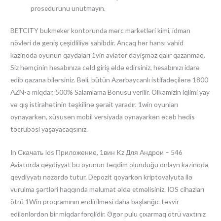
prosedurunu unutmayın.
BETCITY bukmeker kontorunda mərc marketləri kimi, idman
növləri də geniş çeşidliliyə sahibdir. Ancaq hər hansı vahid
kazinoda oyunun qaydaları 1vin aviator dəyişməz qalır qazanmaq.
Siz həmçinin hesabınıza cəld giriş əldə edirsiniz, hesabınızı idarə
edib qazana bilərsiniz. Bəli, bütün Azərbaycanlı istifadəçilərə 1800
AZN-ə miqdar, 500% Salamlama Bonusu verilir. Ölkəmizin iqlimi yay
və qış istirahətinin təşkilinə şərait yaradır. 1win oyunları
oynayarkən, xüsusən mobil versiyada oynayarkən əcəb hədis
təcrübəsi yaşayacaqsınız.
In Скачать Ios Приложение, 1вин Kz Для Андрои – 546
Aviatorda qeydiyyat bu oyunun təqdim olunduğu onlayn kazinoda
qeydiyyatı nəzərdə tutur. Depozit qoyarkən kriptovalyuta ilə
vurulma şərtləri haqqında məlumat əldə etməlisiniz. IOS cihazları
ötrü 1Win proqramının endirilməsi daha başlanğıc təsvir
edilənlərdən bir miqdar fərqlidir. Əgər pulu çıxarmaq ötrü vaxtınız