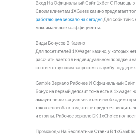
Вход На Официальный Сайт 1хбет С Помощью 
Своим клиентам 1XGuess казино предлагает то
работающее зеркало на сегодня
Для событий с 
максимальные коэффициенты.
Виды Бонусов В Казино
Для посетителей 1XWager казино, у которых не
рассчитывается в индивидуальном порядке и на
соответствующим запросом в службу поддержк
Gamble Зеркало Рабочее И Официальный Сайт
Бонус на первый депозит тоже есть в 1xwager но
аккаунт через социальные сети необходимо привя
такого способа в том, что не придется вводить 
и страны. Рабочее зеркало БК 1xChoice полнос
Промокоды На Бесплатные Ставки В 1xGamble: