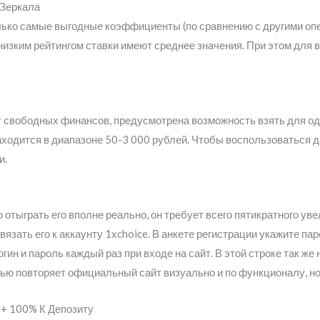
Зеркала
лько самые выгодные коэффициенты (по сравнению с другими опе
низким рейтингом ставки имеют среднее значения. При этом дл
т свободных финансов, предусмотрена возможность взять для одн
ходится в диапазоне 50-3 000 рублей. Чтобы воспользоваться да
и.
 отыграть его вполне реально, он требует всего пятикратного ув
зать его к аккаунту 1xchoice. В анкете регистрации укажите пар
логин и пароль каждый раз при входе на сайт. В этой строке так ж
тью повторяет официальный сайт визуально и по функционалу, н
 + 100% К Депозиту