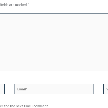
fields are marked
*
Email*
We
er for the next time I comment.