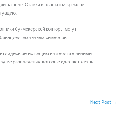
ции на поле. Ставки в реальном времени
итуацию.
онники букмекерской конторы могут
мбинацией различных символов.
йти здесь регистрацию или войти в личный
ругие развлечения, которые сделают жизнь
Next Post
→