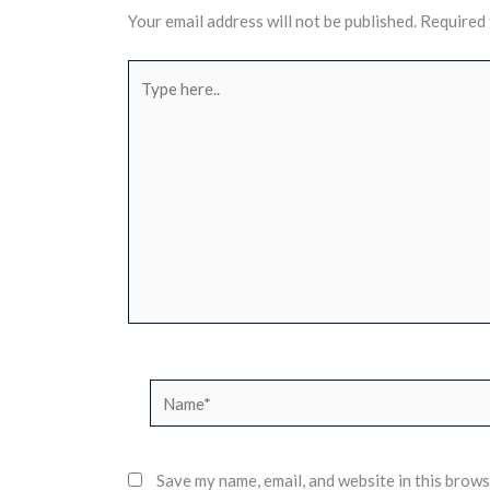
Your email address will not be published.
Required 
Type
here..
Name*
Save my name, email, and website in this brows