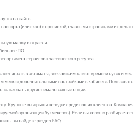
аунта на сайте.
аспорта (или скан) с пропиской, главными страницами и сделать
ьную маржу в отрасли.
бильное ПО.
ассортимент сервисов классического ресурса.
яет играть в автоматы, вне зависимости от времени суток и ме
 меню и дополнительными настройками в кабинете. Пользовател
использовать другие немаловажные опции.
арту. Крупные выигрыши нередки среди наших клиентов. Компания
ируемой организации букмекеров). Если вы хорошо разбираетесь 
аницы вы найдете раздел FAQ.