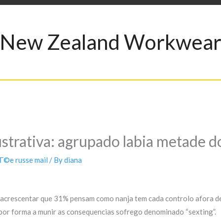
New Zealand Workwea
ustrativa: agrupado labia metade 
©e russe mail
/ By
diana
n acrescentar que 31% pensam como nanja tem cada controlo afora d
 por forma a munir as consequencias sofrego denominado “sexting”.