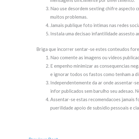
mensagens dificilmente por divertimento.
Nao use desordem sexting chifre aspecto cri
muitos problemas.
Jamais publique foto intimas nas redes soci
Instala uma decisao infantilidade assesto 
Briga que incorrer sentar-se estes conteudos for
Nao comente as imagens ou videos publicado
E empenho minimizar as consequencias negat
e ignorar todos os fastos como tenham a di
Independentemente da ar onde assentar-se 
infor publicados sem barulho seu adesao. Ne
Assentar-se estas recomendacoes jamais for
puerilidade apoio de subsidio pessoais e cla