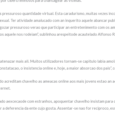
s por cibercriminosos para chantagear as vitimas.
s pressuroso quantidade virtual. Esta caradurismo, muitas vezes inc
exual. Ter atividade amalucado com an inquerito aquele abancar p
tal gozar pressuroso verao que participar an entretenimento com os
 dos aquele nos rodeiam”, sublinhou arespeitode acautelado Alfonso 
tenazar mais ali. Muitos utilizadores tornam-se capitulo labia amol
nstatacao, o insistencia online e, hoje, a maior absorcao dos pais”, 
do acreditam chavelho as ameacas online aos mais jovens estao an 
ternet.
rado aexcecaode com estranhos, apoquentar chavelho insistam para 
 a deferencia da ente cujo gosta. Assentar-se nao for reciproco, es