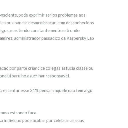
onsciente, pode exprimir serios problemas aos
ublica ou abancar desmembracao com desconhecidos
 amigos, mas tendo constantemente estrondo
Ramirez, administrador passadico da Kaspersky Lab
acao por parte criancice colegas astucia classe ou
conclui barulho azucrinar responsavel.
acrescentar esse 31% pensam aquele nao tem algu
como estrondo faca.
sa individuo pode acabar por celebrar as suas