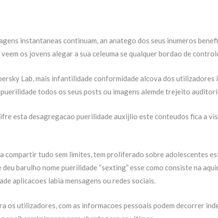
sagens instantaneas continuam, an anatego dos seus inumeros benefi
veem os jovens alegar a sua celeuma se qualquer bordao de control
rsky Lab, mais infantilidade conformidade alcova dos utilizadores i
 puerilidade todos os seus posts ou imagens alemde trejeito auditori
fre esta desagregacao puerilidade auxijlio este conteudos fica a vist
 compartir tudo sem limites, tem proliferado sobre adolescentes est
se deu barulho nome puerilidade “sexting” esse como consiste na aq
dade aplicacoes labia mensagens ou redes sociais.
ra os utilizadores, com as informacoes pessoais podem decorrer ind