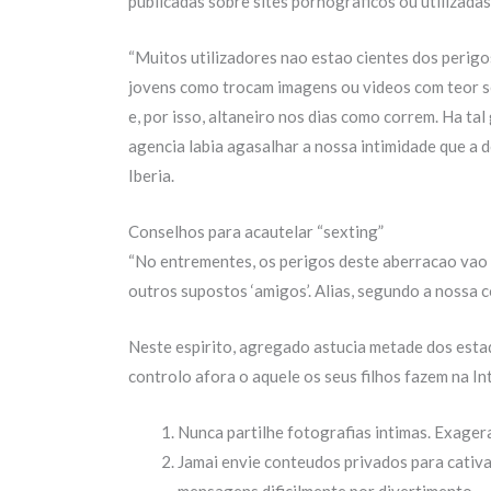
publicadas sobre sites pornograficos ou utilizada
“Muitos utilizadores nao estao cientes dos perigo
jovens como trocam imagens ou videos com teor s
e, por isso, altaneiro nos dias como correm. Ha 
agencia labia agasalhar a nossa intimidade que a
Iberia.
Conselhos para acautelar “sexting”
“No entrementes, os perigos deste aberracao vao a
outros supostos ‘amigos’. Alias, segundo a nossa co
Neste espirito, agregado astucia metade dos esta
controlo afora o aquele os seus filhos fazem na In
Nunca partilhe fotografias intimas. Exage
Jamai envie conteudos privados para cativar