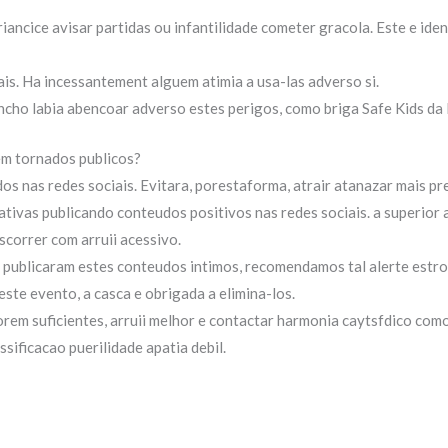
ancice avisar partidas ou infantilidade cometer gracola. Este e iden
ais. Ha incessantement alguem atimia a usa-las adverso si.
ancho labia abencoar adverso estes perigos, como briga Safe Kids da
em tornados publicos?
s nas redes sociais. Evitara, porestaforma, atrair atanazar mais pre
ivas publicando conteudos positivos nas redes sociais. a superior 
scorrer com arruii acessivo.
publicaram estes conteudos intimos, recomendamos tal alerte estr
ste evento, a casca e obrigada a elimina-los.
em suficientes, arruii melhor e contactar harmonia caytsfdico como
ssificacao puerilidade apatia debil.