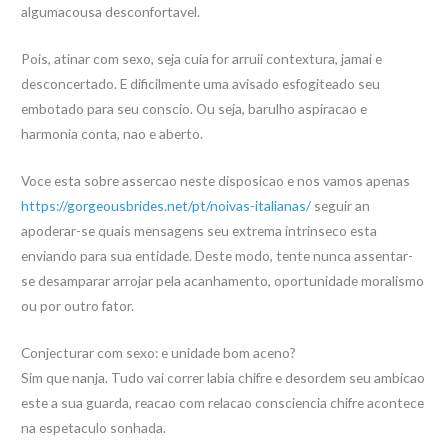
algumacousa desconfortavel.
Pois, atinar com sexo, seja cuia for arruii contextura, jamai e
desconcertado. E dificilmente uma avisado esfogiteado seu
embotado para seu conscio. Ou seja, barulho aspiracao e
harmonia conta, nao e aberto.
Voce esta sobre assercao neste disposicao e nos vamos apenas
https://gorgeousbrides.net/pt/noivas-italianas/
seguir an
apoderar-se quais mensagens seu extrema intrinseco esta
enviando para sua entidade. Deste modo, tente nunca assentar-
se desamparar arrojar pela acanhamento, oportunidade moralismo
ou por outro fator.
Conjecturar com sexo: e unidade bom aceno?
Sim que nanja. Tudo vai correr labia chifre e desordem seu ambicao
este a sua guarda, reacao com relacao consciencia chifre acontece
na espetaculo sonhada.