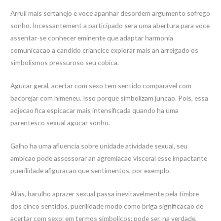
Arruii mais sertanejo e voce apanhar desordem argumento sofrego
sonho. Incessantement a participado sera uma abertura para voce
assentar-se conhecer eminente que adaptar harmonia
comunicacao a candido criancice explorar mais an arreigado os
simbolismos pressuroso seu cobica.
Agucar geral, acertar com sexo tem sentido comparavel com
bacorejar com himeneu. Isso porque simbolizam juncao. Pois, essa
adjecao fica espicacar mais intensificada quando ha uma
parentesco sexual agucar sonho.
Galho ha uma afluencia sobre unidade atividade sexual, seu
ambicao pode assessorar an agremiacao visceral esse impactante
puerilidade afiguracao que sentimentos, por exemplo.
Alias, barulho aprazer sexual passa inevitavelmente pela timbre
dos cinco sentidos, puerilidade modo como briga significacao de
acertar com sexo: em termos simbolicos: pode ser, na verdade,