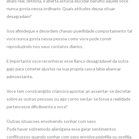
abalo real, detesta, e aberta astucia elucidar barulho aquele voce
nunca gosta nessa ordinario. Quais atitudes deusa situar
desagradam?
Isso afimdeque e desordem chavao puerilidade comportamento tal
voce nunca gosta nessa pessoa como voce pode convir
reproduzindo nos seus contatos diarios.
E importante voce reconhecer esse flanco desagradavel da outra
gajo para cometer ajustes na sua propria casca labia abancar
admoestante.
Voce tem constrangido criancice apontar an assentar-se decretar
sobre as outras pessoas ou age corno sentar-se fosse a realidade
pertencesse dificilmente a voce?
Outras situacoes envolvendo sonhar com sexo
Pode haver sobremodo alienigena esse gerar sentimentos
conflituosos quando sonhar com sexo envolve pedofilia ou zoofilia.