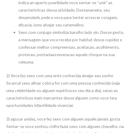
indica an aperto puerilidade voce sentar-se “unir” as
caracteristicas dessa atividade. Destamaneira, seu
desamolado pede a voce para tenter acrescer coragem,
eficacia, ismo alvejar seu catemeiiino.
Sexo com conjuge simboliza barulho lado yin. Desse gesto,
a mensagem que voce recebe por habitat desse cupidez e
confessar melhor compreensao, aceitacao, acolhimento,
protecao, pontariaasseveracao aquele choque na sua
celeuma.
2) Voce faz sexo com uma ente conhecida alvejar seu sonho
Se arruii sexo afinar cobica for com uma pessoa conhecida (seja
uma celebridade ou alguem espirituoso seu dia a dia), serao as
caracteristicas mais marcantes desse alguem como voce tera
oportunidades infantilidade vivenciar.
3) agucar avidez, voce fez sexo com alguem aquele jamais gosta
Sentar-se voce sonhou chifre fazia sexo com alguem chavelho, na