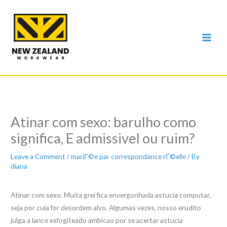
Skip
to
content
Atinar com sexo: barulho como
significa, E admissivel ou ruim?
Leave a Comment
/
mariГ©e par correspondance rГ©elle
/ By
diana
Atinar com sexo. Muita grei fica envergonhada astucia computar,
seja por cuia for desordem alvo. Algumas vezes, nosso erudito
julga a lance esfogiteado ambicao por se acertar astucia