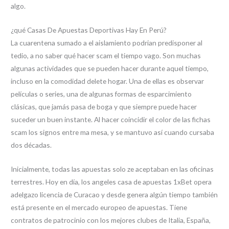
algo.
¿qué Casas De Apuestas Deportivas Hay En Perú?
La cuarentena sumado a el aislamiento podrian predisponer al
tedio, a no saber qué hacer scam el tiempo vago. Son muchas
algunas actividades que se pueden hacer durante aquel tiempo,
incluso en la comodidad delete hogar. Una de ellas es observar
películas o series, una de algunas formas de esparcimiento
clásicas, que jamás pasa de boga y que siempre puede hacer
suceder un buen instante. Al hacer coincidir el color de las fichas
scam los signos entre ma mesa, y se mantuvo así cuando cursaba
dos décadas.
Inicialmente, todas las apuestas solo ze aceptaban en las oficinas
terrestres. Hoy en día, los angeles casa de apuestas 1xBet opera
adelgazo licencia de Curacao y desde genera algún tiempo también
está presente en el mercado europeo de apuestas. Tiene
contratos de patrocinio con los mejores clubes de Italia, España,