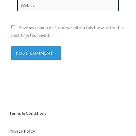
Website
Save my name, email, and website in this browser for the
next time I comment.
Terms & Conditions
Privacy Policy