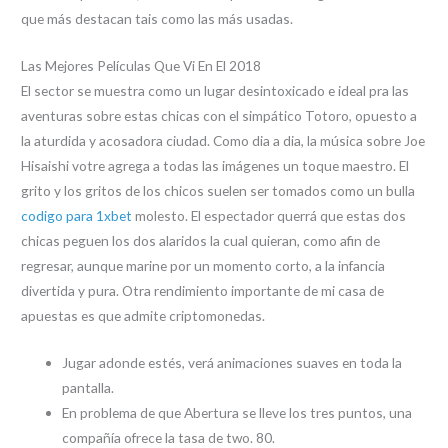
que más destacan tais como las más usadas.
Las Mejores Películas Que Vi En El 2018
El sector se muestra como un lugar desintoxicado e ideal pra las
aventuras sobre estas chicas con el simpático Totoro, opuesto a
la aturdida y acosadora ciudad. Como dia a dia, la música sobre Joe
Hisaishi votre agrega a todas las imágenes un toque maestro. El
grito y los gritos de los chicos suelen ser tomados como un bulla
codigo para 1xbet
molesto. El espectador querrá que estas dos
chicas peguen los dos alaridos la cual quieran, como afin de
regresar, aunque marine por un momento corto, a la infancia
divertida y pura. Otra rendimiento importante de mi casa de
apuestas es que admite criptomonedas.
Jugar adonde estés, verá animaciones suaves en toda la
pantalla.
En problema de que Abertura se lleve los tres puntos, una
compañía ofrece la tasa de two. 80.