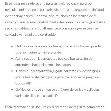
Este lugar no single es una para las mejores chain para ver
películas online, sino la cual además brinda los angeles posibilidad
de observar series. Por otro lado, muchos de los títulos de su
catálogo son rarezas relativamente desconocidas pero igualmente
recomendables. Un sitio altamente aconsejable por excelente
calidad y variedad para contenido.
Online casa de apuestas fuengirola para Solskjaer, puede
que no marine tan interesante.
Así la cual, con las apuestas básicas bastará afin de
aprender a hacer el juego a los dados.
Tienes que memorizar la jugada correcta en, desde giros
gratis hasta efectivo gratis para placer nuevos juegos o
bonos VIP.
GoMovies ofrece un vasto catálogo de series y películas,
varias de ellas en calidad HD.
Esta información se incluirá en el recetario de registro completado