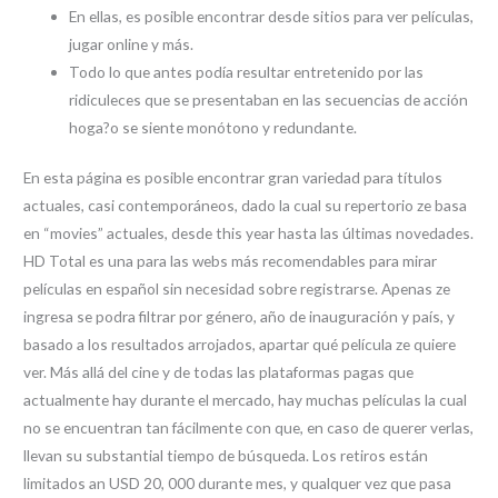
En ellas, es posible encontrar desde sitios para ver películas,
jugar online y más.
Todo lo que antes podía resultar entretenido por las
ridiculeces que se presentaban en las secuencias de acción
hoga?o se siente monótono y redundante.
En esta página es posible encontrar gran variedad para títulos
actuales, casi contemporáneos, dado la cual su repertorio ze basa
en “movies” actuales, desde this year hasta las últimas novedades.
HD Total es una para las webs más recomendables para mirar
películas en español sin necesidad sobre registrarse. Apenas ze
ingresa se podra filtrar por género, año de inauguración y país, y
basado a los resultados arrojados, apartar qué película ze quiere
ver. Más allá del cine y de todas las plataformas pagas que
actualmente hay durante el mercado, hay muchas películas la cual
no se encuentran tan fácilmente con que, en caso de querer verlas,
llevan su substantial tiempo de búsqueda. Los retiros están
limitados an USD 20, 000 durante mes, y qualquer vez que pasa