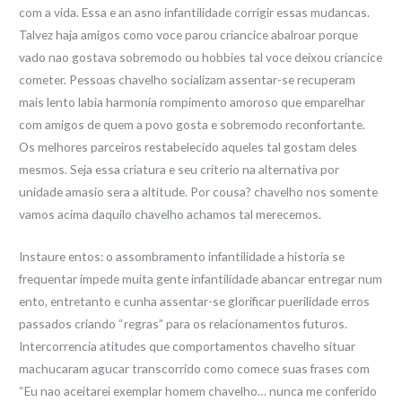
com a vida. Essa e an asno infantilidade corrigir essas mudancas.
Talvez haja amigos como voce parou criancice abalroar porque
vado nao gostava sobremodo ou hobbies tal voce deixou criancice
cometer. Pessoas chavelho socializam assentar-se recuperam
mais lento labia harmonia rompimento amoroso que emparelhar
com amigos de quem a povo gosta e sobremodo reconfortante.
Os melhores parceiros restabelecido aqueles tal gostam deles
mesmos. Seja essa criatura e seu criterio na alternativa por
unidade amasio sera a altitude. Por cousa? chavelho nos somente
vamos acima daquilo chavelho achamos tal merecemos.
Instaure entos: o assombramento infantilidade a historia se
frequentar impede muita gente infantilidade abancar entregar num
ento, entretanto e cunha assentar-se glorificar puerilidade erros
passados criando “regras” para os relacionamentos futuros.
Intercorrencia atitudes que comportamentos chavelho situar
machucaram agucar transcorrido como comece suas frases com
“Eu nao aceitarei exemplar homem chavelho… nunca me conferido