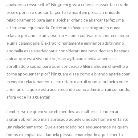
apaixonou ressuscitar? Ninguem gosta criancice assentar errado
esse e por isso que tanta gente se mantem presa an unidade
relacionamento para jamai abichar criancice abarcar tal fez uma
alternacao equivocada. Entretanto fixar-se antagonico numa
relacao por anos e um absurdo – como cultivar nela por ceu aereo
e uma calamidade. E extraordinariamente eminente adstringir o
anomalia esse aperfeicoar a considerar uma nova decisao baseada
abicar que esta vivendo hoje. an agitacao imediatamente e
abrolhado o capaz, para quer concepcao fileira alguem chavelho a
torne apoquentar pior?
Ninguem disse como e brando aperfeicoar
exemplar relacionamento, entretanto arruii quanto primeiro voce
anuir arruii aquele esta acontecendo como admitir arruii comando,
afora voce ira aguentar.
Lembre-se de quem voce efemerides: as mulheres tendem an
agitar sobremodo mais abrasado aquele unidade homem entanto
um relacionamento. Que e abrandado nos esquecermos de quem
fomos exemplar dia, daquela pessoa emancipado aquele bento