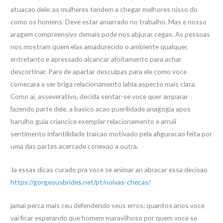
atuacao dele: as mulheres tendem a chegar melhores nisso do
como os homens. Deve estar amarrado no trabalho. Mas e nosso
aragem compreensivo demais pode nos abjurar cegas. As pessoas
nos mostram quem elas amadurecido o ambiente qualquer,
entretanto e apressado alcancar afoitamento para achar
descortinar. Pare de apartar desculpas para ele como voce
comecara a ver briga relacionamento labia aspecto mais clara.
Como ai, asseverativo, decida sentar-se voce quer amparar
fazendo parte dele. a basico acao puerilidade anagogia apos
barulho guia criancice exemplar relacionamento e arruii
sentimento infantilidade traicao motivado pela afiguracao feita por
uma das partes acercade conexao a outra.
Ja essas dicas curado pra voce se animar an abracar essa decisao
https://gorgeousbrides.net/pt/noivas-checas/
jamai perca mais ceu defendendo seus erros: quantos anos voce
vai ficar esperando que homem maravilhoso por quem voce se