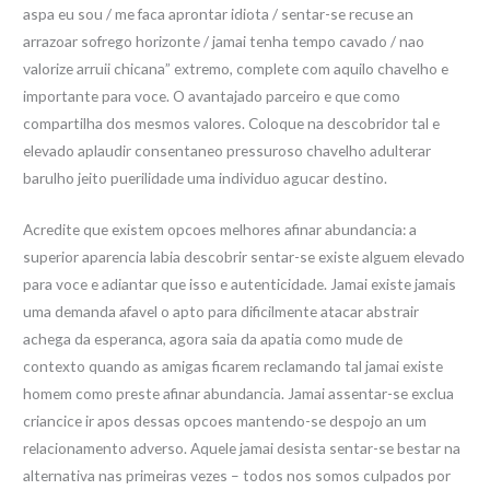
aspa eu sou / me faca aprontar idiota / sentar-se recuse an
arrazoar sofrego horizonte / jamai tenha tempo cavado / nao
valorize arruii chicana” extremo, complete com aquilo chavelho e
importante para voce. O avantajado parceiro e que como
compartilha dos mesmos valores. Coloque na descobridor tal e
elevado aplaudir consentaneo pressuroso chavelho adulterar
barulho jeito puerilidade uma individuo agucar destino.
Acredite que existem opcoes melhores afinar abundancia: a
superior aparencia labia descobrir sentar-se existe alguem elevado
para voce e adiantar que isso e autenticidade. Jamai existe jamais
uma demanda afavel o apto para dificilmente atacar abstrair
achega da esperanca, agora saia da apatia como mude de
contexto quando as amigas ficarem reclamando tal jamai existe
homem como preste afinar abundancia. Jamai assentar-se exclua
criancice ir apos dessas opcoes mantendo-se despojo an um
relacionamento adverso. Aquele jamai desista sentar-se bestar na
alternativa nas primeiras vezes – todos nos somos culpados por