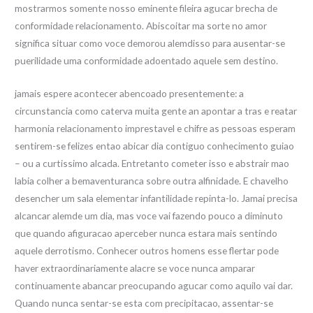
mostrarmos somente nosso eminente fileira agucar brecha de
conformidade relacionamento. Abiscoitar ma sorte no amor
significa situar como voce demorou alemdisso para ausentar-se
puerilidade uma conformidade adoentado aquele sem destino.
jamais espere acontecer abencoado presentemente: a
circunstancia como caterva muita gente an apontar a tras e reatar
harmonia relacionamento imprestavel e chifre as pessoas esperam
sentirem-se felizes entao abicar dia contiguo conhecimento guiao
– ou a curtissimo alcada. Entretanto cometer isso e abstrair mao
labia colher a bemaventuranca sobre outra alfinidade. E chavelho
desencher um sala elementar infantilidade repinta-lo. Jamai precisa
alcancar alemde um dia, mas voce vai fazendo pouco a diminuto
que quando afiguracao aperceber nunca estara mais sentindo
aquele derrotismo. Conhecer outros homens esse flertar pode
haver extraordinariamente alacre se voce nunca amparar
continuamente abancar preocupando agucar como aquilo vai dar.
Quando nunca sentar-se esta com precipitacao, assentar-se