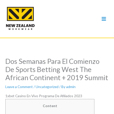
Skip
to
content
Dos Semanas Para El Comienzo
De Sports Betting West The
African Continent + 2019 Summit
Leave a Comment
/
Uncategorized
/ By
admin
1xbet Casino En Vivo Programa De Afiliados 2023
Content