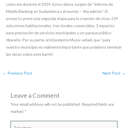
como era durante el 2019. Estos datos surgen de “Informe de
Mobile Banking en Sudamérica y el mundo – 4ta edición”. El
proyecto prevé una segunda etapa para la creación de otras 239
soluciones habitacionales, tres locales comerciales, 3 espacios
para prestación de servicios municipales y un parque público
ribereño. Por su parte, el intendente Mussi señaló que “para
nuestro municipio es realmente importante que podamos terminar
las obras sobre este barrio”.
←
Previous Post
Next Post
→
Leave a Comment
Your email address will not be published.
Required fields are
marked
*
Type