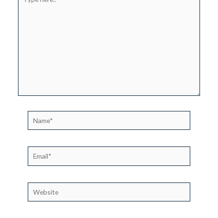
here..
Name*
Email*
Website