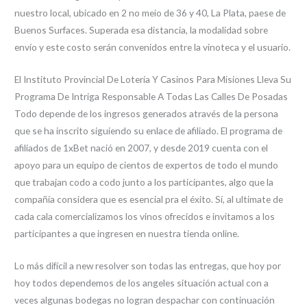
nuestro local, ubicado en 2 no meio de 36 y 40, La Plata, paese de
Buenos Surfaces. Superada esa distancia, la modalidad sobre
envío y este costo serán convenidos entre la vinoteca y el usuario.
El Instituto Provincial De Lotería Y Casinos Para Misiones Lleva Su
Programa De Intriga Responsable A Todas Las Calles De Posadas
Todo depende de los ingresos generados através de la persona
que se ha inscrito siguiendo su enlace de afiliado. El programa de
afiliados de 1xBet nació en 2007, y desde 2019 cuenta con el
apoyo para un equipo de cientos de expertos de todo el mundo
que trabajan codo a codo junto a los participantes, algo que la
compañía considera que es esencial pra el éxito. Sí, al ultimate de
cada cala comercializamos los vinos ofrecidos e invitamos a los
participantes a que ingresen en nuestra tienda online.
Lo más difícil a new resolver son todas las entregas, que hoy por
hoy todos dependemos de los angeles situación actual con a
veces algunas bodegas no logran despachar con continuación