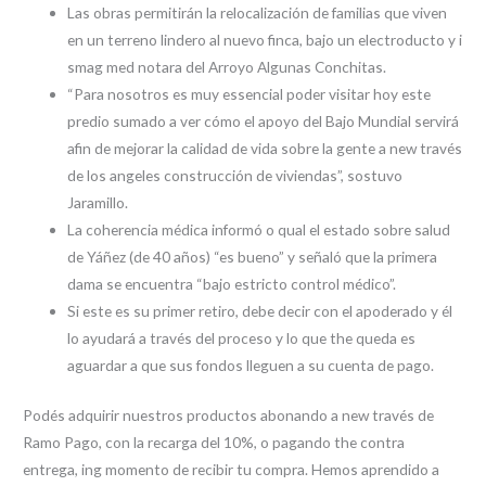
Las obras permitirán la relocalización de familias que viven
en un terreno lindero al nuevo finca, bajo un electroducto y i
smag med notara del Arroyo Algunas Conchitas.
“Para nosotros es muy essencial poder visitar hoy este
predio sumado a ver cómo el apoyo del Bajo Mundial servirá
afin de mejorar la calidad de vida sobre la gente a new través
de los angeles construcción de viviendas”, sostuvo
Jaramillo.
La coherencia médica informó o qual el estado sobre salud
de Yáñez (de 40 años) “es bueno” y señaló que la primera
dama se encuentra “bajo estricto control médico”.
Si este es su primer retiro, debe decir con el apoderado y él
lo ayudará a través del proceso y lo que the queda es
aguardar a que sus fondos lleguen a su cuenta de pago.
Podés adquirir nuestros productos abonando a new través de
Ramo Pago, con la recarga del 10%, o pagando the contra
entrega, ing momento de recibir tu compra. Hemos aprendido a