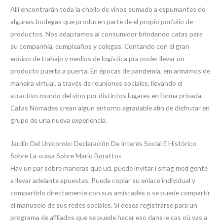
Allí encontrarán toda la chollo de vinos sumado a espumantes de
algunas bodegas que producen parte de el propio porfolio de
productos. Nos adaptamos al consumidor brindando catas para
su companhia, cumpleaños y colegas. Contando con el gran
equipo de trabajo y medios de logística pra poder llevar un
producto puerta a puerta. En épocas de pandemia, em armamos de
maneira virtual, a través de reuniones sociales, llevando el
atractivo mundo del vino por distintos lugares en forma privada.
Catas Nómades crean algun entorno agradable afin de disfrutar en
grupo de una nueva experiencia.
Jardín Del Unicornio: Declaración De Interés Social E Histórico
Sobre La «casa Sobre Mario Boratto»
Hay un par sobre maneras que ud. puede invitar i smag med gente
a llevar adelante apuestas. Puede copiar su enlace individual y
compartirlo directamente con sus amistades o se puede compartir
el manuseio de sus redes sociales. Si desea registrarse para un
programa de afiliados que se puede hacer eso dans le cas où vas a