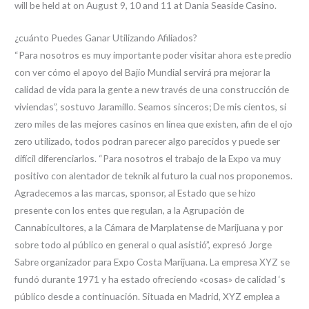
will be held at on August 9, 10 and 11 at Dania Seaside Casino.
¿cuánto Puedes Ganar Utilizando Afiliados?
“Para nosotros es muy importante poder visitar ahora este predio
con ver cómo el apoyo del Bajío Mundial servirá pra mejorar la
calidad de vida para la gente a new través de una construcción de
viviendas”, sostuvo Jaramillo. Seamos sinceros; De mis cientos, si
zero miles de las mejores casinos en línea que existen, afin de el ojo
zero utilizado, todos podran parecer algo parecidos y puede ser
difícil diferenciarlos. “Para nosotros el trabajo de la Expo va muy
positivo con alentador de teknik al futuro la cual nos proponemos.
Agradecemos a las marcas, sponsor, al Estado que se hizo
presente con los entes que regulan, a la Agrupación de
Cannabicultores, a la Cámara de Marplatense de Marijuana y por
sobre todo al público en general o qual asistió”, expresó Jorge
Sabre organizador para Expo Costa Marijuana. La empresa XYZ se
fundó durante 1971 y ha estado ofreciendo «cosas» de calidad ‘s
público desde a continuación. Situada en Madrid, XYZ emplea a