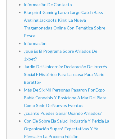
Información De Contacto
Blueprint Gaming Lanza Large Catch Bass
Angling Jackpots King, La Nueva
Tragamonedas Online Con Temática Sobre
Pesca
Información
¿qué Es El Programa Sobre Afiliados De
1xbet?
Jardín Del Unicornio: Declaración De Interés
Social E Histórico Para La «casa Para Mario
Boratto»
Más De Six Mil Personas Pasaron Por Expo
Bahía Cannabis Y Posiciona A Mar Del Plata
Como Sede De Nuevos Eventos
¿cuánto Puedes Ganar Usando Afiliados?
Con Eje Sobre Ela Salud, Industria Y Perizia La
Organización Superó Expectativas Y Ya
Piensa En La Próxima Edición