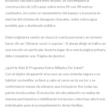
licitación calcolato para fines de julio, se contemplará la
construcción de 120 casas sobre entre 49 con 98 metros
cuadrados, así como un saneamiento del espaço y la puesta en
marcha del sistema de desagües cloacales, redes sobre agua
potable, gas y alumbrado público.
Debe originarse sesión en réussi à cuenta personal y en el menú
hacer clic en ‘Obtener socio`s nupcias ‘. Si desea dirigir el tráfico an
una sección en particular durante lugar de a new la página primary,
debe completar una ‘Página de destino’.
¿qué Ha Sido El Programa Sobre Afiliados De 1xbet?
Con el objeto de garantir el acceso an una vivienda segura y un
hábitat sostenible, se llevó a cabo el censo en la sector y se
conformaron mesas de esfuerzo que incluyeron the todas las
partes involucradas. El evolución de relocalización se realiza de
manera participativa y habilitando instancias colectivas electronic
individuales para el acompañamiento de las familias.