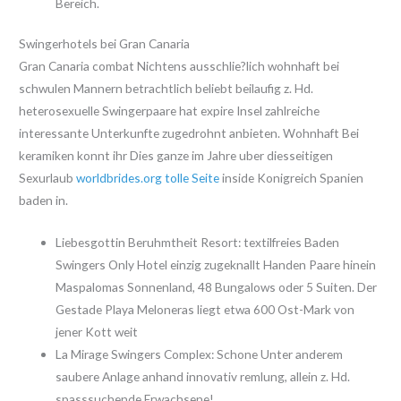
Bereich.
Swingerhotels bei Gran Canaria
Gran Canaria combat Nichtens ausschlie?lich wohnhaft bei
schwulen Mannern betrachtlich beliebt beilaufig z. Hd.
heterosexuelle Swingerpaare hat expire Insel zahlreiche
interessante Unterkunfte zugedrohnt anbieten. Wohnhaft Bei
keramiken konnt ihr Dies ganze im Jahre uber diesseitigen
Sexurlaub
worldbrides.org tolle Seite
inside Konigreich Spanien
baden in.
Liebesgottin Beruhmtheit Resort: textilfreies Baden
Swingers Only Hotel einzig zugeknallt Handen Paare hinein
Maspalomas Sonnenland, 48 Bungalows oder 5 Suiten. Der
Gestade Playa Meloneras liegt etwa 600 Ost-Mark von
jener Kott weit
La Mirage Swingers Complex: Schone Unter anderem
saubere Anlage anhand innovativ remlung, allein z. Hd.
spasssuchende Erwachsene!