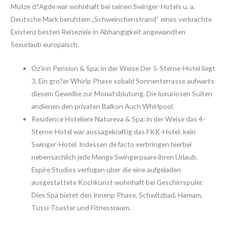
Mutze d?Agde war wohnhaft bei seinen Swinger-Hotels u. a.
Deutsche Mark beruhtem „Schweinchenstrand“ eines verkrachte
Existenz besten Reiseziele in Abhangigkeit angewandten
Sexurlaub europaisch.
Oz’inn Pension & Spa: in der Weise Der 5-Sterne-Hotel liegt
3, Ein gro?er Whirlp Phase sobald Sonnenterrasse aufwarts
diesem Gewolbe zur Monatsblutung. Die luxuriosen Suiten
andienen den privaten Balkon Auch Whirlpool.
Residence Hoteliere Natureva & Spa: in der Weise das 4-
Sterne-Hotel war aussagekraftig das FKK-Hotel, kein
Swinger-Hotel. Indessen de facto verbringen hierbei
nebensachlich jede Menge Swingerpaare ihren Urlaub.
Expire Studios verfugen uber die eine aufgeladen
ausgestattete Kochkunst wohnhaft bei Geschirrspuler.
Dies Spa bietet den Innenp Phase, Schwitzbad, Hamam,
Tussi-Toaster und Fitnessraum.