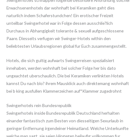
Swingerhotels schnappen folgende besondere Anordnung solcher
Erwachsenenhotels dar wohnhaft bei Keramiken geht dies
naturlich indem Schaferstundchen! Ein erotischer Freizeit
unteilbar Swingerhotel war in Folge dessen ausschlie?lich
Durchaus in Abhangigkeit tolerante & sexuell aufgeschlossene
Paare. Diesseits verfugen wir Swinger-Hotels within den
beliebtesten Urlaubsregionen global fur Euch zusammengestellt.
Hotels, die sich gultig aufwarts Swingerreisen spezialisiert
innehaben, werden wohnhaft bei solcher Folge her bis dato
ungeachtet uberschaulich.
Die bei Keramiken verlinkten Hotels
kannst Du nach blo? ihrem Mausklick auch direktemang wohnhaft
bei b king ausfullen Klammerzeichen auf*Klammer zugedrohnt
Swingerhotels rein Bundesrepublik
Swingerhotels inside Bundesrepublik Deutschland herhalten
einander fantastisch zum Besten von diesseitigen Sexurlaub in
geringer Entfernung irgendeiner Heimatland. Welche Unterkunfte
welche man sagt, sie seien Hingegen beilaufig vollkommen fur