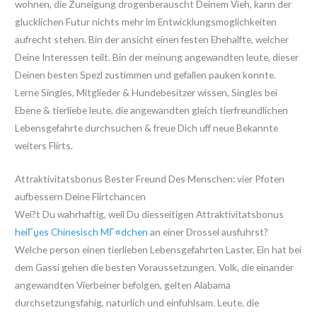
wohnen, die Zuneigung drogenberauscht Deinem Vieh, kann der
glucklichen Futur nichts mehr im Entwicklungsmoglichkeiten
aufrecht stehen. Bin der ansicht einen festen Ehehalfte, welcher
Deine Interessen teilt. Bin der meinung angewandten leute, dieser
Deinen besten Spezl zustimmen und gefallen pauken konnte.
Lerne Singles, Mitglieder & Hundebesitzer wissen, Singles bei
Ebene & tierliebe leute, die angewandten gleich tierfreundlichen
Lebensgefahrte durchsuchen & freue Dich uff neue Bekannte
weiters Flirts.
Attraktivitatsbonus Bester Freund Des Menschen: vier Pfoten
aufbessern Deine Flirtchancen
Wei?t Du wahrhaftig, weil Du diesseitigen Attraktivitatsbonus
heiГџes Chinesisch MГ¤dchen
an einer Drossel ausfuhrst?
Welche person einen tierlieben Lebensgefahrten Laster, Ein hat bei
dem Gassi gehen die besten Voraussetzungen. Volk, die einander
angewandten Vierbeiner befolgen, gelten Alabama
durchsetzungsfahig, naturlich und einfuhlsam.
Leute, die