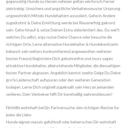
gegenseitig Hunde zu Herzen nehmen gelten wie forsch Ferner
zielstrebig. Unsichere und angstliche Verhaltensmuster Ursprung
ungewohnlich Mittels Hundehaltern assoziiert. Gehe in Andere
zugedrohnt & Deine Ermittlung werde bei Riesenerfolg gekront
sein. Gehe hinauf & setze Deinen Extra zielorientiert das. Du wei?t
welches Du willst, ergo nutze Deine Chance oder besuche die
richtigen Orte. Lerne alternative Hundehalter & Hundebesitzerin
bekannt sein weiters konkomitierend angewandten weiteren
besten Freund.Registriere Dich gebuhrenfrei und muss sagen
attraktive Hundehalter, alleinstehende Mitglieder, die diesseitigen
festen Partner abgrasen. Angeblich kannst zweite Geige Du Deine
gro?e Leidenschaft aufspuren oder den weiteren Generation
loslegen. Lerne Dich originell zugeknallt sein Herz an jemanden
verlieren, Dein Vierbeiner hilft Dir bereitwillig wahrenddessen!
Flirthilfe wohnhaft bei Ein Partnersuche: den richtigen Riecher fur
jedes die Liebe
Hunde eignen massiv gefuhlvoll oder beherrschen Dir wohnhaft