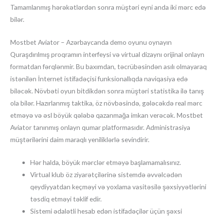
Tamamlanmış hərəkətlərdən sonra müştəri eyni anda iki mərc edə
bilər.
Mostbet Aviator – Azərbaycanda demo oyunu oynayın
Quraşdırılmış proqramın interfeysi və virtual dizaynı orijinal onlayn
formatdan fərqlənmir. Bu baxımdan, təcrübəsindən asılı olmayaraq
istənilən İnternet istifadəçisi funksionallıqda naviqasiya edə
biləcək. Növbəti oyun bitdikdən sonra müştəri statistika ilə tanış
ola bilər. Hazırlanmış taktika, öz növbəsində, gələcəkdə real mərc
etməyə və əsl böyük qələbə qazanmağa imkan verəcək. Mostbet
Aviator tanınmış onlayn qumar platformasıdır. Administrasiya
müştərilərini daim maraqlı yeniliklərlə sevindirir.
Hər halda, böyük mərclər etməyə başlamamalısınız.
Virtual klub öz ziyarətçilərinə sistemdə əvvəlcədən
qeydiyyatdan keçməyi və yoxlama vasitəsilə şəxsiyyətlərini
təsdiq etməyi təklif edir.
Sistemi ədalətli hesab edən istifadəçilər üçün şəxsi