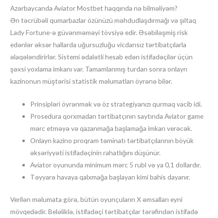
Azərbaycanda Aviator Mostbet haqqında nə bilməliyəm?
Ən təcrübəli qumarbazlar özünüzü məhdudlaşdırmağı və şıltaq
Lady Fortune-ə güvənməməyi tövsiyə edir. Əsəbiləşmiş risk
edənlər əksər hallarda uğursuzluğu vicdansız tərtibatçılarla
əlaqələndirirlər. Sistemi ədalətli hesab edən istifadəçilər üçün
şəxsi yoxlama imkanı var. Tamamlanmış turdan sonra onlayn
kazinonun müştərisi statistik məlumatları öyrənə bilər.
Prinsipləri öyrənmək və öz strategiyanızı qurmaq vacib idi.
Prosedura qorxmadan tərtibatçının saytında Aviator game
mərc etməyə və qazanmağa başlamağa imkan verəcək.
Onlayn kazino proqram təminatı tərtibatçılarının böyük
əksəriyyəti istifadəçinin rahatlığını düşünür.
Aviator oyununda minimum mərc 5 rubl və ya 0,1 dollardır.
Təyyarə havaya qalxmağa başlayan kimi bahis dayanır.
Verilən məlumata görə, bütün oyunçuların X əmsalları eyni
mövqedədir. Beləliklə, istifadəçi tərtibatçılar tərəfindən istifadə