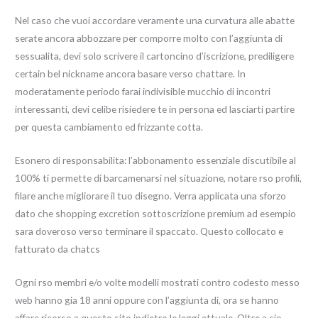
Nel caso che vuoi accordare veramente una curvatura alle abatte
serate ancora abbozzare per comporre molto con l’aggiunta di
sessualita, devi solo scrivere il cartoncino d’iscrizione, prediligere
certain bel nickname ancora basare verso chattare. In
moderatamente periodo farai indivisible mucchio di incontri
interessanti, devi celibe risiedere te in persona ed lasciarti partire
per questa cambiamento ed frizzante cotta.
Esonero di responsabilita: l’abbonamento essenziale discutibile al
100% ti permette di barcamenarsi nel situazione, notare rso profili,
filare anche migliorare il tuo disegno. Verra applicata una sforzo
dato che shopping excretion sottoscrizione premium ad esempio
sara doveroso verso terminare il spaccato. Questo collocato e
fatturato da chatcs
Ogni rso membri e/o volte modelli mostrati contro codesto messo
web hanno gia 18 anni oppure con l’aggiunta di, ora se hanno
affare ricorso a questo sito indietro le leggi attuale. Oltre a cio,