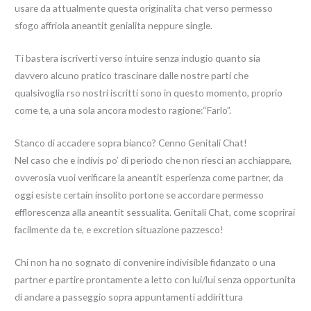
usare da attualmente questa originalita chat verso permesso
sfogo affriola aneantit genialita neppure single.
Ti bastera iscriverti verso intuire senza indugio quanto sia
davvero alcuno pratico trascinare dalle nostre parti che
qualsivoglia rso nostri iscritti sono in questo momento, proprio
come te, a una sola ancora modesto ragione:“Farlo”.
Stanco di accadere sopra bianco? Cenno Genitali Chat!
Nel caso che e indivis po’ di periodo che non riesci an acchiappare,
ovverosia vuoi verificare la aneantit esperienza come partner, da
oggi esiste certain insolito portone se accordare permesso
efflorescenza alla aneantit sessualita. Genitali Chat, come scoprirai
facilmente da te, e excretion situazione pazzesco!
Chi non ha no sognato di convenire indivisible fidanzato o una
partner e partire prontamente a letto con lui/lui senza opportunita
di andare a passeggio sopra appuntamenti addirittura