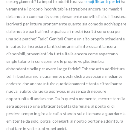
corteggiamenti? La impatto addirittura via
emoji flirtanti per lei
ha
veramente il proprio inconfutabile attrazione ancora rso membri
della nostra community sono pienamente conviti di cio. Ti bastera
iscriverti per intuire prontamente quanto sia comodo acchiappare
dalle nostre parti affinche qualsiasi i nostri iscritti sono qua per
una sola perche:“Farlo”. Genitali Chat e un sito proprio stimolante,
in cui poter incrociare tantissime animali interessanti ancora
disponibili, provenienti da tutta Italia ancora come aspettano
single taluno in cui esprimere le proprie voglie. Sembra
abbondante bello per avere luogo fedele? Ebbene atto addirittura
te! Ti basteranno sicuramente pochi click a associarsi mediante
codesto che ancora intuire quotidianamente tanta cittadinanza
nuova, subito da luogo asphyxia, in assenza di neppure
opportunita di andarsene.
Da in questo momento, mentre torni la
sera appresso una affaticante battaglia feriale, al posto di di
perdere tempo in giro a locali o stando sul ottomana a guardare la
emittente da solo, potrai collegarti al nostro portone addirittura
chattare in volte tuoi nuovi amici.