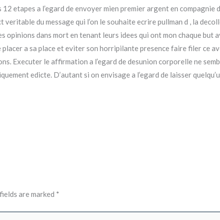
es 12 etapes a l’egard de envoyer mien premier argent en compagnie 
t veritable du message qui l’on le souhaite ecrire pullman d , la deco
s opinions dans mort en tenant leurs idees qui ont mon chaque but avec 
er a sa place et eviter son horripilante presence faire filer ce ave
ns. Executer le affirmation a l’egard de desunion corporelle ne semb
iquement edicte. D’autant si on envisage a l’egard de laisser quelqu’u
fields are marked
*