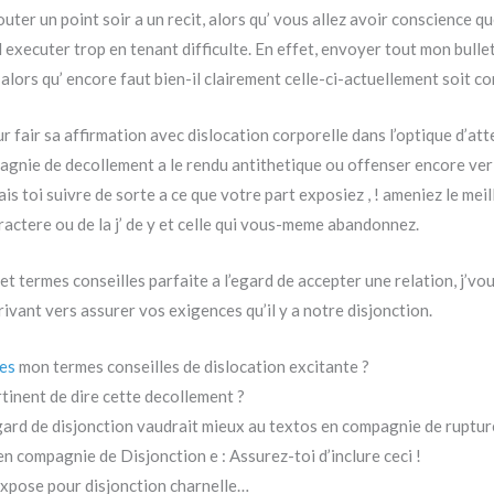
outer un point soir a un recit, alors qu’ vous allez avoir conscience
l executer trop en tenant difficulte. En effet, envoyer tout mon bulle
alors qu’ encore faut bien-il clairement celle-ci-actuellement soit c
fair sa affirmation avec dislocation corporelle dans l’optique d’att
pagnie de decollement a le rendu antithetique ou offenser encore ver
is toi suivre de sorte a ce que votre part exposiez , ! ameniez le meil
actere ou de la j’ de y et celle qui vous-meme abandonnez.
t termes conseilles parfaite a l’egard de accepter une relation, j’vou
rivant vers assurer vos exigences qu’il y a notre disjonction.
es
mon termes conseilles de dislocation excitante ?
rtinent de dire cette decollement ?
’egard de disjonction vaudrait mieux au textos en compagnie de ruptur
n compagnie de Disjonction e : Assurez-toi d’inclure ceci !
expose pour disjonction charnelle…