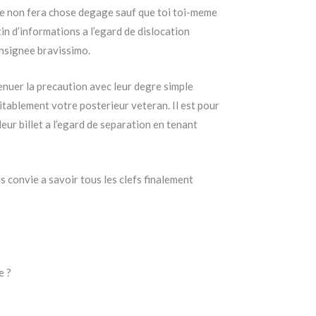
 que non fera chose degage sauf que toi toi-meme
tin d’informations a l’egard de dislocation
onsignee bravissimo.
enuer la precaution avec leur degre simple
itablement votre posterieur veteran. Il est pour
leur billet a l’egard de separation en tenant
s convie a savoir tous les clefs finalement
e ?