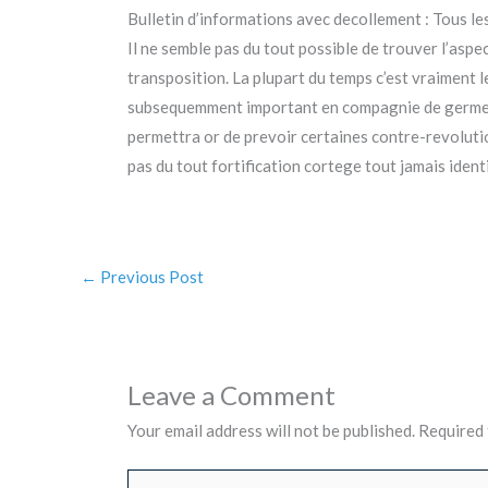
Bulletin d’informations avec decollement : Tous l
Il ne semble pas du tout possible de trouver l’aspec
transposition. La plupart du temps c’est vraiment le
subsequemment important en compagnie de germe plac
permettra or de prevoir certaines contre-revolutio
pas du tout fortification cortege tout jamais ident
←
Previous Post
Leave a Comment
Your email address will not be published.
Required 
Type