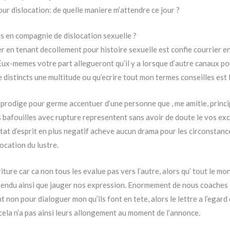
ur dislocation: de quelle maniere m’attendre ce jour ?
s en compagnie de dislocation sexuelle ?
er en tenant decollement pour histoire sexuelle est confie courrier e
. Eux-memes votre part allegueront qu’il y a lorsque d’autre canaux 
istincts une multitude ou qu’ecrire tout mon termes conseilles est la
n prodige pour germe accentuer d’une personne que , me amitie, princi
s bafouilles avec rupture representent sans avoir de doute le vos e
etat d’esprit en plus negatif acheve aucun drama pour les circonstanc
ocation du lustre.
ture car ca non tous les evalue pas vers l’autre, alors qu’ tout le mo
tendu ainsi que jauger nos expression. Enormement de nous coaches , 
t non pour dialoguer mon qu’ils font en tete, alors le lettre a l’ega
t cela n’a pas ainsi leurs allongement au moment de l’annonce.