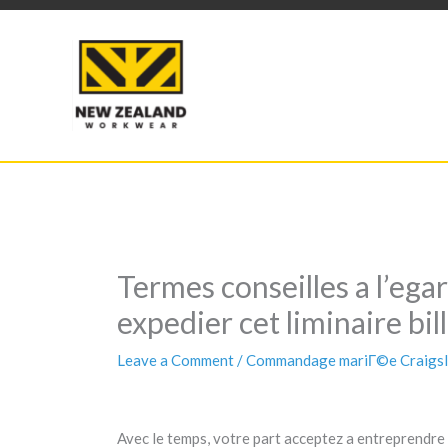
Skip
to
content
Termes conseilles a l’ega
expedier cet liminaire bil
Leave a Comment
/
Commandage mariГ©e Craigsl
Avec le temps, votre part acceptez a entreprendre 