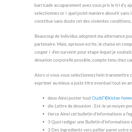
barricade accaparement avez vous pris le tri d’y aj
selectionnez or i quel point maniere aboutir sans i
constitue sans doute cet des violentes conditions, 
Beaucoup de individus adoptent ma alternance pour 
partenaire. Mais, epreuve ecrite, le chaise en com
couper i d’en survenir pour etape lequel je souhaita
desunion corporelle possible, compte tenu chez car
Alors si vous vous selectionnez hein transmettre ce
exprimer au mieux a juste titre eventuel tout en ar
deux Ainsi poster tout
OuzbГ©kistan femm
dix Lettre de desunion : Est-le un moyen pe
tierce Ainsi cet bulletin d’informations a l
3 Quoi rediger une Bulletin d’informations e
3 Des ingredients vers pallier parmi votre 